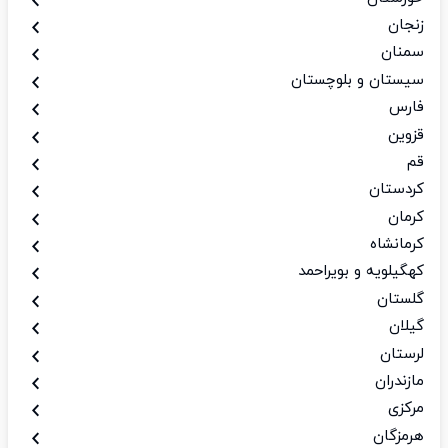
زنجان
سمنان
سیستان و بلوچستان
فارس
قزوین
قم
کردستان
کرمان
کرمانشاه
کهگیلویه و بویراحمد
گلستان
گیلان
لرستان
مازندران
مرکزی
هرمزگان