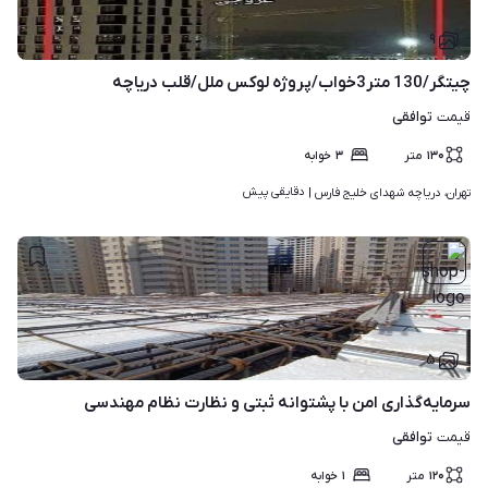
۹
چیتگر/130 متر3خواب/پروژه لوکس ملل/قلب دریاچه
توافقی
قیمت
۱۳۰
متر
۳
خوابه
دقایقی پیش
تهران، دریاچه شهدای خلیج فارس | 
۵
سرمایه‌گذاری امن با پشتوانه ثبتی و نظارت نظام مهندسی
توافقی
قیمت
۱۲۰
متر
۱
خوابه