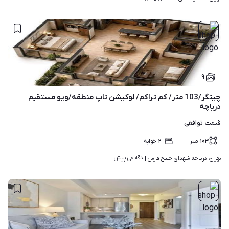
۹
چیتگر/103 متر/ کم تراکم/ لوکیشن تاپ منطقه/ویو مستقیم
دریاچه
توافقی
قیمت
۱۰۳
متر
۲
خوابه
دقایقی پیش
تهران، دریاچه شهدای خلیج فارس | 