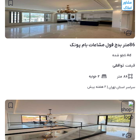
۱
86متر بدج فول مشاعات بام پونک
Ad تابلو شده
توافقی
قیمت
۸۶
متر
۲
خوابه
۲ هفته پیش
سراسر استان تهران | 
۱۲