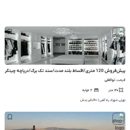
۳
پیش‌فروش 120 متری/اقساط بلند مدت/سند تک برگ/دریاچه چیتگر
توافقی
قیمت
۱۲۰
متر
۲
خوابه
دقایقی پیش
تهران، شهرک راه آهن | 