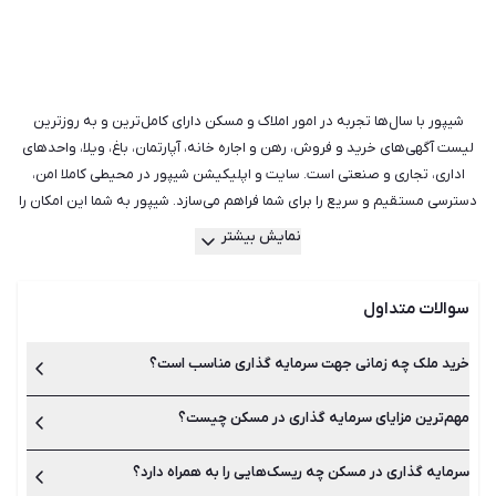
شیپور با سال‌ها تجربه در امور املاک و مسکن دارای کامل‌ترین و به روزترین
لیست آگهی‌های خرید و فروش، رهن و اجاره خانه، آپارتمان، باغ، ویلا، واحدهای
اداری، تجاری و صنعتی است. سایت و اپلیکیشن شیپور در محیطی کاملا امن،
دسترسی مستقیم و سریع را برای شما فراهم می‌سازد. شیپور به شما این امکان را
می‌دهد تا بهترین و مجرب‌ترین مشاورین املاک در ایران را شناسایی کرده و از
نمایش بیشتر
آن‌ها مشاوره بگیرید. در واقع سریع‌ترین روش ممکن برای خرید و یا اجاره ملک
مورد نظر شما است. علاوه بر آن اگر قصد فروش یا اجاره دادن ملک خود را دارید
سوالات متداول
و مالک هستید نیز با ثبت آگهی در قسمت املاک شیپور، می‌توانید باعث بیشتر
دیده شدن فایل ملکی خود شوید. تفاوتی ندارد که به دنبال خرید و فروش ملک
هستید یا رهن و اجاره، شیپور به شما کمک می‌کند تا با جست‌وجو میان هزاران
خرید ملک چه زمانی جهت سرمایه گذاری مناسب است؟
آگهی مناسب‌ترین گزینه را برای خود بیابید.
مهم‌ترین مزایای سرمایه گذاری در مسکن چیست؟
زمان رکود بازار مسکن، بهترین زمان برای خرید ملک است. در زمان رکود،
حجم معاملات در بازار مسکن کاهش می‌‌یابد و قیمت‌‌ها ثبات دارند.
بنابراین این فرصت را دارید که ملکی را با قیمت مناسب پیدا کنید.
سرمایه گذاری در مسکن چه ریسک‌هایی را به همراه دارد؟
کسب بازدهی از طریق اجاره بها، عدم امکان سرقت و استفاده از
تسهیلات بانکی از مهم‌ترین مزایای سرمایه گذاری در املاک و مسکن