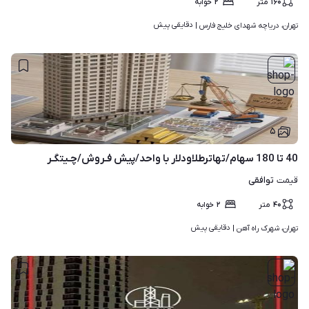
۱۶۰
متر
۲
خوابه
دقایقی پیش
تهران، دریاچه شهدای خلیج فارس | 
۵
40 تا 180 سهام/تهاترطلاودلار با واحد/پیش فـروش/چـیتگـر
توافقی
قیمت
۴۰
متر
۲
خوابه
دقایقی پیش
تهران، شهرک راه آهن | 