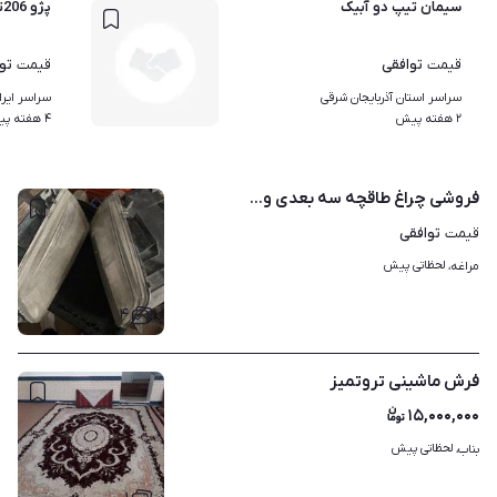
سیمان تیپ دو آبیک
پژو 206تیپ2کم کار
توافقی
تو
قیمت
قیمت
سراسر استان آذربایجان شرقی
سراسر ایرا
۲ هفته پیش
۴ هفته پیش
فروشی چراغ طاقچه سه بعدی و...
توافقی
قیمت
لحظاتی پیش
مراغه، 
۴
فرش ماشینی تروتمیز
۱۵,۰۰۰,۰۰۰
لحظاتی پیش
بناب، 