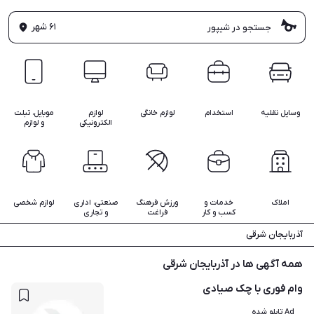
۶۱ شهر
وسایل نقلیه
استخدام
لوازم خانگی
لوازم
موبایل، تبلت
الکترونیکی
و لوازم
املاک
خدمات و
ورزش فرهنگ
صنعتی، اداری
لوازم شخصی
کسب و کار
فراغت
و تجاری
آذربایجان شرقی
همه آگهی ها در آذربایجان شرقی
وام فوری با چک صیادی
Ad تابلو شده