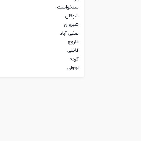
سنخواست
شوقان
شیروان
صفی آباد
فاروج
قاضی
گرمه
لوجلی