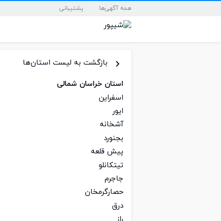
همه آگهی‌ها
پشتیبانی
بازگشت به لیست استان‌ها
استان خراسان شمالی
اسفراین
ایور
آشخانه
بجنورد
پیش قلعه
تیتکانلو
جاجرم
حصارگرمخان
درق
راز