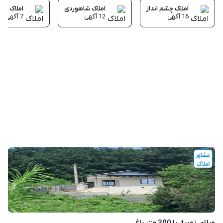
املاک چشم انداز
املاک شاهوردی
املاک دا
16
آگهی
12
آگهی
7
آگهی
۸