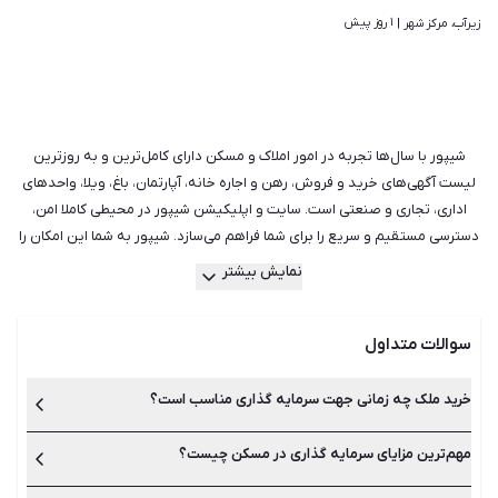
۱ روز پیش
زیرآب، مرکز شهر | 
شیپور با سال‌ها تجربه در امور املاک و مسکن دارای کامل‌ترین و به روزترین
لیست آگهی‌های خرید و فروش، رهن و اجاره خانه، آپارتمان، باغ، ویلا، واحدهای
اداری، تجاری و صنعتی است. سایت و اپلیکیشن شیپور در محیطی کاملا امن،
دسترسی مستقیم و سریع را برای شما فراهم می‌سازد. شیپور به شما این امکان را
می‌دهد تا بهترین و مجرب‌ترین مشاورین املاک در ایران را شناسایی کرده و از
نمایش بیشتر
آن‌ها مشاوره بگیرید. در واقع سریع‌ترین روش ممکن برای خرید و یا اجاره ملک
مورد نظر شما است. علاوه بر آن اگر قصد فروش یا اجاره دادن ملک خود را دارید
سوالات متداول
و مالک هستید نیز با ثبت آگهی در قسمت املاک شیپور، می‌توانید باعث بیشتر
دیده شدن فایل ملکی خود شوید. تفاوتی ندارد که به دنبال خرید و فروش ملک
هستید یا رهن و اجاره، شیپور به شما کمک می‌کند تا با جست‌وجو میان هزاران
خرید ملک چه زمانی جهت سرمایه گذاری مناسب است؟
آگهی مناسب‌ترین گزینه را برای خود بیابید.
مهم‌ترین مزایای سرمایه گذاری در مسکن چیست؟
زمان رکود بازار مسکن، بهترین زمان برای خرید ملک است. در زمان رکود،
حجم معاملات در بازار مسکن کاهش می‌‌یابد و قیمت‌‌ها ثبات دارند.
بنابراین این فرصت را دارید که ملکی را با قیمت مناسب پیدا کنید.