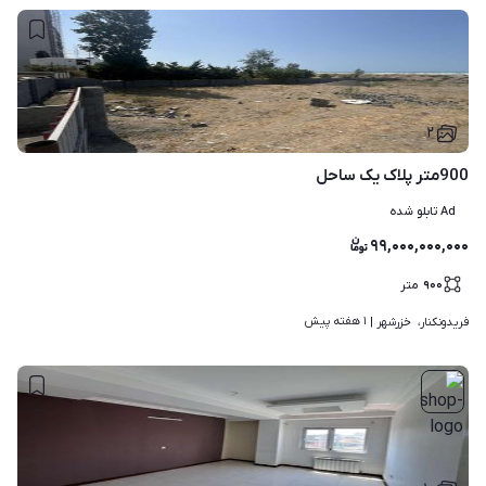
۲
900متر پلاک یک ساحل
Ad تابلو شده
۹۹,۰۰۰,۰۰۰,۰۰۰
۹۰۰
متر
۱ هفته پیش
فریدونکنار،  خزرشهر | 