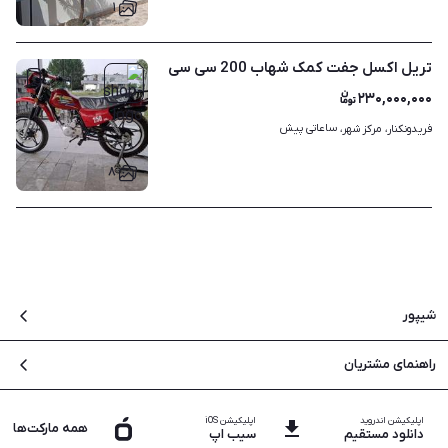
۱
تریل اکسل جفت کمک شهاب 200 سی سی
۲۳۰,۰۰۰,۰۰۰
ساعاتی پیش
فریدونکنار، مرکز شهر، 
۸
شیپور
درباره شیپور
راهنمای مشتریان
بلاگ
سوالات متداول
نقشه سایت
اپلیکیشن اندروید
اپلیکیشن iOS
تماس با پشتیبانی
همه مارکت‌ها
دانلود مستقیم
سیب اپ
فرصت های شغلی