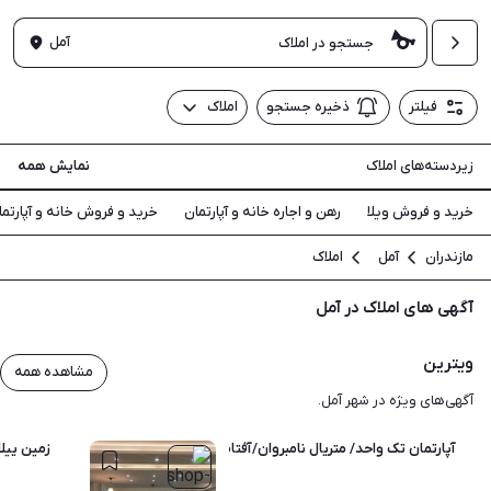
آمل
فیلتر
ذخیره جستجو
املاک
زیردسته‌های املاک
نمایش همه
خرید و فروش ویلا
رهن و اجاره خانه و آپارتمان
خرید و فروش خانه و آپارتما
مازندران
آمل
املاک
آگهی های املاک در آمل
ویترین
مشاهده همه
آگهی‌های ویژه در شهر آمل.
آپارتمان تک واحد/ متریال نامبروان/آفتاب 36
زمین ییلاقی/مسکون