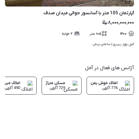
۱۷
آپارتمان 105 متر با آسانسور حوالی میدان صدف
۸,۰۰۰,۰۰۰,۰۰۰
۱۴۰۰
۱۰۵
متر
۲
خوابه
ساعاتی پیش
آمل، بلوار بسیج | 
آژانس های فعال در آمل
املاک خوش یمن
مسکن متراژ
املاک میراث
776
آگهی
729
آگهی
490
آگهی