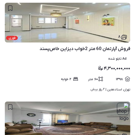
۸
فوری
فروش آپارتمان 60 متر 2خواب دیزاین خاص‌پسند
Ad تابلو شده
۴,۳۰۰,۰۰۰,۰۰۰
۱۳۹۸
۶۰
متر
۲
خوابه
۲ روز پیش
تهران، استادمعین | 