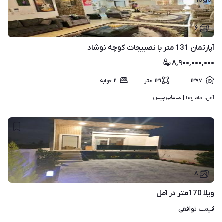
۶
آپارتمان 131 متر با نصبیجات کوچه نوشاد
۸,۹۰۰,۰۰۰,۰۰۰
۱۳۹۷
۱۳۱
متر
۲
خوابه
ساعاتی پیش
آمل، امام رضا | 
۸
ویلا 170متر در آمل
توافقی
قیمت