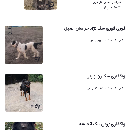
سراسر استان مازندران
۵
۳ هفته پیش
فوری فوری سگ نژاد خراسان اصیل
۴ روز پیش
تنکابن، کریم آباد، 
۲
واگذاری سگ روتوایلر
۱ هفته پیش
تنکابن، کریم آباد، 
۴
واگذاری ژرمن بلک 3 ماهه