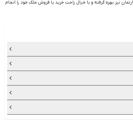
ارتمان نیز بهره گرفته و با خیال راحت خرید یا فروش ملک خود را انجام
 نوشته شده است.
تبری هستند و در دادگاه می‌توان به آن‌ها استناد نمود.
ی جلوگیری از هر گونه مشکلی باید پیگیر سلسله قولنامه‌های ملک
عامله به وجود آید. البته امضای یک نفر از مالکین که از تمام