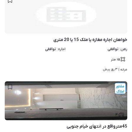
خواهان اجاره مغازه یا ملک 15 یا 20 متری
توافقی
توافقی
رهن
:
اجاره
:
۱۵
متر
۳ روز پیش
میانه | 
۴
45مترواقع در انتهای خیام جنوبی