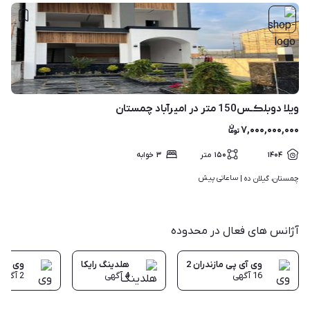
۸
ویلا دوبلڪـس150 متر در امیرآباد چمستان
۷,۰۰۰,۰۰۰,۰۰۰
۱۴۰۴
۱۵۰
متر
۳
خوابه
ساعاتی پیش
چمستان، گیلان ده | 
آژانس های فعال در محدوده
وی آی پی مازندران 2
هلدینگ رایکا
وی آی پ
16
آگهی
4
آگهی
2
آگهی