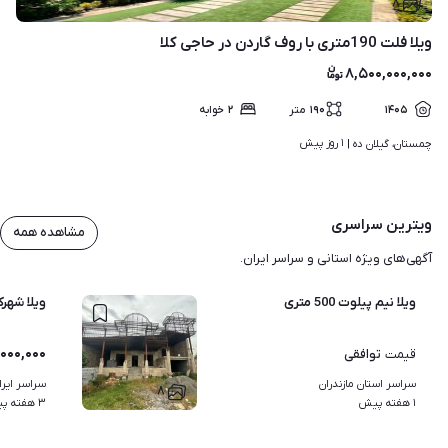
۸
ویلا فلت 190متری با روف گاردن در حاجی کلا
۸,۵۰۰,۰۰۰,۰۰۰
۱۴۰۵
۱۹۰
متر
۲
خوابه
۱ روز پیش
چمستان، گیلان ده | 
ویترین سراسری
مشاهده همه
آگهی‌های ویژه استانی و سراسر ایران.
ویلا نیم پیلوت 500 متری
ویلا شه
,۰۰۰,۰۰۰
توافقی
قیمت
سراسر استان مازندران
سراسر ایرا
۸
۱ هفته پیش
۳ هفته پیش