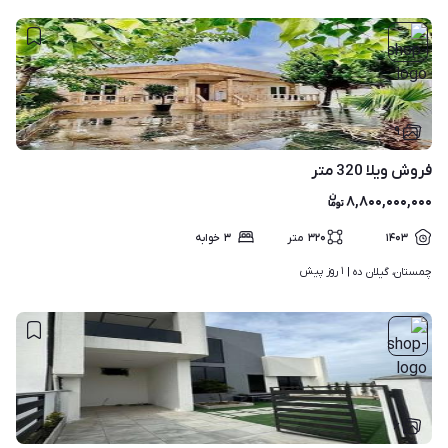
۹
فروش ویلا 320 متر
۸,۸۰۰,۰۰۰,۰۰۰
۱۴۰۳
۳۲۰
متر
۳
خوابه
۱ روز پیش
چمستان، گیلان ده | 
۶