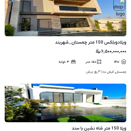
۷
ویلادوبلکس 150 متر چمستان_شهربند
۶,۵۰۰,۰۰۰,۰۰۰
۱۴۰۱
۱۵۰
متر
۳
خوابه
۳ روز پیش
چمستان، گیلان ده | 
۶
ویلا 150 متر شاه نشین با سند