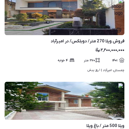
۱۳
فروش ویلا 270 متر/ دوبلکس/ در امیرآباد
۲,۲۰۰,۰۰۰,۰۰۰
۱۴۰۱
۲۷۰
متر
۴
خوابه
۱ روز پیش
چمستان، امیرآباد | 
۷
ویلا 500 متر / باغ ویلا