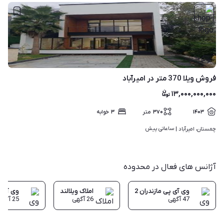
۱۰
فروش ویلا 370 متر در امیرآباد
۱۳,۰۰۰,۰۰۰,۰۰۰
۱۴۰۳
۳۷۰
متر
۳
خوابه
ساعاتی پیش
چمستان، امیرآباد | 
آژانس های فعال در محدوده
وی آی پی مازندران 2
املاک ویلالند
وی آی پی
47
آگهی
26
آگهی
25
آگهی