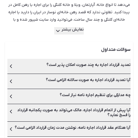
می‌دهد تا انواع خانه، آپارتمان، ویلا و خانه کلنگی را برای اجاره یا رهن کامل در
پیدا کنید. تفاوتی ندارد که قصد رهن خانه‌ای نوساز در ایران را دارید یا اجاره
خانه‌ای کلنگی و چند سال ساخت، می‌توانید وارد سایت شیپور شده و با
جست‌وجو میان هزاران آگهی فعال، مناسب‌ترین ملک را برای خود بیابید.
نمایش بیشتر
هم‌چنین می‌توانید از راهنمایی بهترین و با تجربه‌ترین مشاورین املاک در شیپور
استفاده کنید تا آن‌ها بدون اتلاف وقت و هزینه، مناسب‌ترین ملک جهت رهن یا
سوالات متداول
اجاره را به شما معرفی کنند. شیپور با سال‌ها تجربه در امور رهن و اجاره خانه و
آپارتمان در دارای کامل‌ترین و به روزترین لیست آگهی‌ها بوده و می‌تواند
همراهی مطمئن در کنار شما باشد.
تمدید قرارداد اجاره به چند صورت امکان پذیر است؟
آیا تمدید قرارداد اجاره به صورت سالانه الزامی است؟
تمدید قرارداد اجاره یا همان اجاره نامه به دو صورت تمدید دستی
میان مالک و مستاجر یا تمدید در دفاتر املاک انجام می‌شود.
چه مدارکی برای تنظیم اجاره نامه نیاز است؟
بله تمدید قرارداد اجاره نامه باید در پایان زمان آن انجام شود. بهتر
است برای جلوگیری از هرگونه مشکل، اجاره نامه رسمی در دفاتر املاک
ثبت و تمدید شوند.
آیا پیش از اتمام قرارداد اجاره، مالک می‌تواند به صورت یکجانبه قرارداد
به اصل شناسنامه و کارت ملی طرفین، اصل قرارداد اجاره نامه و اصل
را فسخ نماید؟
سند ملکی مالک نیاز است.
آیا هنگام عقد قرارداد اجاره نامه، نوشتن مدت زمان قرارداد الزامی است؟
خیر این کار امکان پذیر نیست مگر پس از ارائه دلیل قانع کننده.
مستاجر نیز می‌تواند در شورای حل اختلاف به دلیل اجبار به تخلیه اقدام