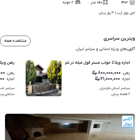
۱۴۰۲
۱۵۰
متر
۲
خوابه
۳ روز پیش
آمل، بلوار آیت | 
ویترین سراسری
مشاهده همه
آگهی‌های ویژه استانی و سراسر ایران.
اجاره ویلا 2 خواب مستر فول مبله در شهرک جنگلی نور | روستای س
رهن ویلا 
۰۰۰
۸۰۰,۰۰۰,۰۰۰
رهن
:
رهن
:
۰۰
۲۱,۰۰۰,۰۰۰
اجاره
:
اجاره
:
سراسر استان مازندران
سراسر استا
۳
۲ هفته پیش
ساعاتی پی