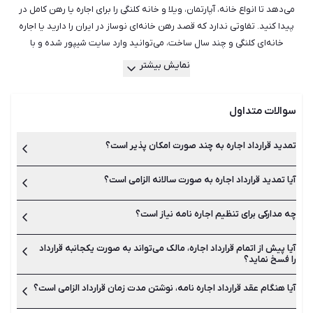
می‌دهد تا انواع خانه، آپارتمان، ویلا و خانه کلنگی را برای اجاره یا رهن کامل در
پیدا کنید. تفاوتی ندارد که قصد رهن خانه‌ای نوساز در ایران را دارید یا اجاره
خانه‌ای کلنگی و چند سال ساخت، می‌توانید وارد سایت شیپور شده و با
جست‌وجو میان هزاران آگهی فعال، مناسب‌ترین ملک را برای خود بیابید.
نمایش بیشتر
هم‌چنین می‌توانید از راهنمایی بهترین و با تجربه‌ترین مشاورین املاک در شیپور
استفاده کنید تا آن‌ها بدون اتلاف وقت و هزینه، مناسب‌ترین ملک جهت رهن یا
سوالات متداول
اجاره را به شما معرفی کنند. شیپور با سال‌ها تجربه در امور رهن و اجاره خانه و
آپارتمان در دارای کامل‌ترین و به روزترین لیست آگهی‌ها بوده و می‌تواند
همراهی مطمئن در کنار شما باشد.
تمدید قرارداد اجاره به چند صورت امکان پذیر است؟
آیا تمدید قرارداد اجاره به صورت سالانه الزامی است؟
تمدید قرارداد اجاره یا همان اجاره نامه به دو صورت تمدید دستی
میان مالک و مستاجر یا تمدید در دفاتر املاک انجام می‌شود.
چه مدارکی برای تنظیم اجاره نامه نیاز است؟
بله تمدید قرارداد اجاره نامه باید در پایان زمان آن انجام شود. بهتر
است برای جلوگیری از هرگونه مشکل، اجاره نامه رسمی در دفاتر املاک
ثبت و تمدید شوند.
آیا پیش از اتمام قرارداد اجاره، مالک می‌تواند به صورت یکجانبه قرارداد
به اصل شناسنامه و کارت ملی طرفین، اصل قرارداد اجاره نامه و اصل
را فسخ نماید؟
سند ملکی مالک نیاز است.
آیا هنگام عقد قرارداد اجاره نامه، نوشتن مدت زمان قرارداد الزامی است؟
خیر این کار امکان پذیر نیست مگر پس از ارائه دلیل قانع کننده.
مستاجر نیز می‌تواند در شورای حل اختلاف به دلیل اجبار به تخلیه اقدام
به شکایت نماید.