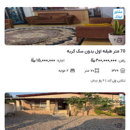
۷
70 متر طبقه اول بدون سگ گربه
۱۵,۰۰۰,۰۰۰
۲۰۰,۰۰۰,۰۰۰
رهن
:
اجاره
:
۱۳۷۹
۷۰
متر
۲
خوابه
۶ روز پیش
تنکابن، ولی آباد | 
۹