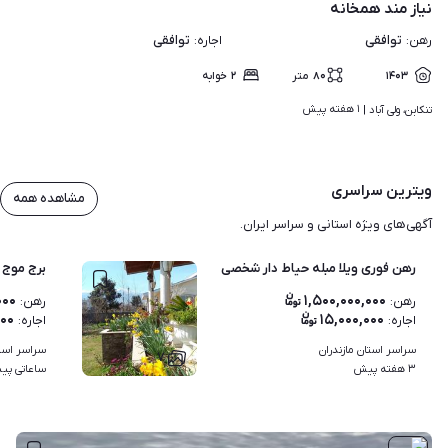
نیاز مند همخانه
توافقی
توافقی
رهن
:
اجاره
:
۱۴۰۳
۸۰
متر
۲
خوابه
۱ هفته پیش
تنکابن، ولی آباد | 
ویترین سراسری
مشاهده همه
آگهی‌های ویژه استانی و سراسر ایران.
رهن فوری ویلا مبله حیاط دار شخصی
برج موج - اجاره واحد 
۰۰۰
۱,۵۰۰,۰۰۰,۰۰۰
رهن
:
رهن
:
۰۰۰
۱۵,۰۰۰,۰۰۰
اجاره
:
اجاره
:
سراسر استان مازندران
سراسر استا
۷
۳ هفته پیش
ساعاتی پی