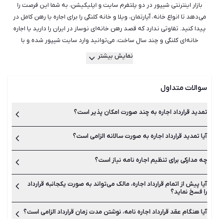
بازار اینترنتی شیپور در دو پلتفرم سایت و اپلیکیشن، به شما این فرصت را
می‌دهد تا انواع خانه، آپارتمان، ویلا و خانه کلنگی را برای اجاره یا رهن کامل در
پیدا کنید. تفاوتی ندارد که قصد رهن خانه‌ای نوساز در ایران را دارید یا اجاره
خانه‌ای کلنگی و چند سال ساخت، می‌توانید وارد سایت شیپور شده و با
جست‌وجو میان هزاران آگهی فعال، مناسب‌ترین ملک را برای خود بیابید.
نمایش بیشتر
هم‌چنین می‌توانید از راهنمایی بهترین و با تجربه‌ترین مشاورین املاک در شیپور
استفاده کنید تا آن‌ها بدون اتلاف وقت و هزینه، مناسب‌ترین ملک جهت رهن یا
سوالات متداول
اجاره را به شما معرفی کنند. شیپور با سال‌ها تجربه در امور رهن و اجاره خانه و
آپارتمان در دارای کامل‌ترین و به روزترین لیست آگهی‌ها بوده و می‌تواند
همراهی مطمئن در کنار شما باشد.
تمدید قرارداد اجاره به چند صورت امکان پذیر است؟
آیا تمدید قرارداد اجاره به صورت سالانه الزامی است؟
تمدید قرارداد اجاره یا همان اجاره نامه به دو صورت تمدید دستی
میان مالک و مستاجر یا تمدید در دفاتر املاک انجام می‌شود.
چه مدارکی برای تنظیم اجاره نامه نیاز است؟
بله تمدید قرارداد اجاره نامه باید در پایان زمان آن انجام شود. بهتر
است برای جلوگیری از هرگونه مشکل، اجاره نامه رسمی در دفاتر املاک
ثبت و تمدید شوند.
آیا پیش از اتمام قرارداد اجاره، مالک می‌تواند به صورت یکجانبه قرارداد
به اصل شناسنامه و کارت ملی طرفین، اصل قرارداد اجاره نامه و اصل
را فسخ نماید؟
سند ملکی مالک نیاز است.
آیا هنگام عقد قرارداد اجاره نامه، نوشتن مدت زمان قرارداد الزامی است؟
خیر این کار امکان پذیر نیست مگر پس از ارائه دلیل قانع کننده.