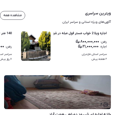
ویترین سراسری
مشاهده همه
آگهی‌های ویژه استانی و سراسر ایران.
اجاره ویلا 2 خواب مستر فول مبله در شهرک جنگلی نور | روستای س
140 منر - افتاب 32
۸۰۰,۰۰۰,۰۰۰
رهن
:
۰۰۰
۲۱,۰۰۰,۰۰۰
اجاره
:
رهن
:
سراسر استان مازندران
سراسر استا
۳
۲ هفته پیش
۶ روز پیش
۴
خانه اجاره ای شیرود دوراهی همت آباد