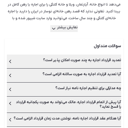
می‌دهد تا انواع خانه، آپارتمان، ویلا و خانه کلنگی را برای اجاره یا رهن کامل در
پیدا کنید. تفاوتی ندارد که قصد رهن خانه‌ای نوساز در ایران را دارید یا اجاره
خانه‌ای کلنگی و چند سال ساخت، می‌توانید وارد سایت شیپور شده و با
جست‌وجو میان هزاران آگهی فعال، مناسب‌ترین ملک را برای خود بیابید.
نمایش بیشتر
هم‌چنین می‌توانید از راهنمایی بهترین و با تجربه‌ترین مشاورین املاک در شیپور
استفاده کنید تا آن‌ها بدون اتلاف وقت و هزینه، مناسب‌ترین ملک جهت رهن یا
سوالات متداول
اجاره را به شما معرفی کنند. شیپور با سال‌ها تجربه در امور رهن و اجاره خانه و
آپارتمان در دارای کامل‌ترین و به روزترین لیست آگهی‌ها بوده و می‌تواند
همراهی مطمئن در کنار شما باشد.
تمدید قرارداد اجاره به چند صورت امکان پذیر است؟
آیا تمدید قرارداد اجاره به صورت سالانه الزامی است؟
تمدید قرارداد اجاره یا همان اجاره نامه به دو صورت تمدید دستی
میان مالک و مستاجر یا تمدید در دفاتر املاک انجام می‌شود.
چه مدارکی برای تنظیم اجاره نامه نیاز است؟
بله تمدید قرارداد اجاره نامه باید در پایان زمان آن انجام شود. بهتر
است برای جلوگیری از هرگونه مشکل، اجاره نامه رسمی در دفاتر املاک
ثبت و تمدید شوند.
آیا پیش از اتمام قرارداد اجاره، مالک می‌تواند به صورت یکجانبه قرارداد
به اصل شناسنامه و کارت ملی طرفین، اصل قرارداد اجاره نامه و اصل
را فسخ نماید؟
سند ملکی مالک نیاز است.
آیا هنگام عقد قرارداد اجاره نامه، نوشتن مدت زمان قرارداد الزامی است؟
خیر این کار امکان پذیر نیست مگر پس از ارائه دلیل قانع کننده.
مستاجر نیز می‌تواند در شورای حل اختلاف به دلیل اجبار به تخلیه اقدام