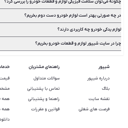
چگونه می‌توان سلامت فیزیکی لوازم و قطعات خودرو را بررسی کرد؟
بسیاری از لوازم جانبی بر اساس مدل خودرو، سال و سری ساخت به ف
در چه صورتی بهتر است لوازم خودرو دست دوم بخریم؟
برای بررسی سلامت فیزیکی کالا ابتدا به بسته‌بندی آن و سپس به و
لوازم یدکی خودرو چه کاربردی دارند؟
در صورتی که سال تولید و مدل خودرو شما قدیمی بوده و لوازم نو در
آن مطمئن شوید.
چرا در سایت شیپور لوازم و قطعات خودرو بخریم؟
لوازم یدکی شامل قطعاتی هستند که در هنگام خرابی خودرو جایگزی
زیرا شیپور به عنوان یک واسط به شما کمک می‌کند تا جدیدترین آگهی‌
شیپور
راهنمای مشتریان
خدما
درباره شیپور
سوالات متداول
قیمت 
بلاگ
تماس با پشتیبانی
مشخصا
نقشه سایت
راهنما و پشتیبانی
همه ف
فرصت های شغلی
قوانین و مقررات
همه م
دانلود