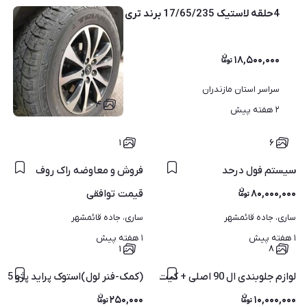
4حلقه لاستیک 17/65/235 برند تری انگل(تخفیفی)
۱۸,۵۰۰,۰۰۰
سراسر استان مازندران
۴
۲ هفته پیش
۱
۶
سیستم فول درحد
فروش و معاوضه راک روف
۸۰,۰۰۰,۰۰۰
قیمت
توافقی
ساری، جاده قائمشهر
ساری، جاده قائمشهر
۱ هفته پیش
۱ هفته پیش
۱
۸
لوازم جلوبندی ال 90 اصلی + کیت تایم اصلی المانی
(کمک-فنر لول)استوک پراید پژو 405 پارس سمند پک جلوبندی لنت sx
۲۵۰,۰۰۰
۱۰,۰۰۰,۰۰۰