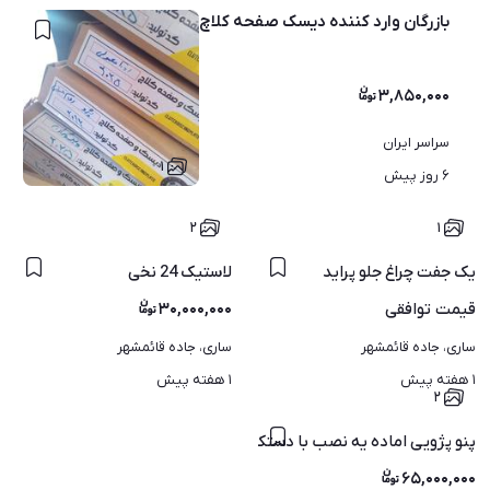
بازرگان وارد کننده دیسک صفحه کلاچ بصورت عمده وتکی3850تومان
۳,۸۵۰,۰۰۰
سراسر ایران
۱
۶ روز پیش
۲
۱
یک جفت چراغ جلو پراید
لاستیک 24 نخی
قیمت
توافقی
۳۰,۰۰۰,۰۰۰
ساری، جاده قائمشهر
ساری، جاده قائمشهر
۱ هفته پیش
۱ هفته پیش
۲
پنو پژویی اماده یه نصب با دستکو توپی سر کمک
۶۵,۰۰۰,۰۰۰