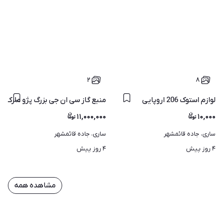
۲
۸
لوازم استوک 206 اروپایی
راد پایونر1650UB
منبع گاز سی ان جی بزرگ پژو مارک اص
۱۱,۰۰۰,۰۰۰
۱۰,۰۰۰
ساری، جاده قائمشهر
ساری، جاده قائمشهر
۴ روز پیش
۴ روز پیش
مشاهده همه