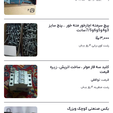
۲
پیچ سرمته اچارخور مته خور ...پنج سایز
3و4و5و6و7/5سانت
۳,۰۰۰
۴ روز پیش
رشت، کوی بیانی، 
۷
کلید سه فاز مولر ، ساخت اتریش ، زیره
قیمت
توافقی
قیمت
۴ روز پیش
رشت، منظریه، 
۵
بکس صنعتی کوچک وبزرگ