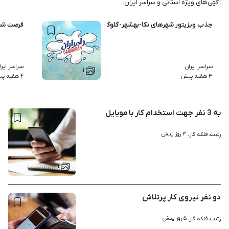
آگهی‌های ویژه استانی و سراسر ایران.
جذب ویزیتور شهرهای نکا-بهشهر-گلوگاه-نوکنده-بندرگز-کردکوی
فرصت شغل
سراسر ایران
سراسر ایرا
۱
۳ هفته پیش
۴ هفته پیش
به 3 نفر جهت استخدام کار با موبایل
۳ روز پیش
رشت، فلکه گاز، 
۱
دو نفر نیروی کار پرتلاش
۵ روز پیش
رشت، فلکه گاز، 