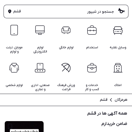
قشم
وسایل نقلیه
استخدام
لوازم خانگی
لوازم
موبایل، تبلت
الکترونیکی
و لوازم
املاک
خدمات و
ورزش فرهنگ
صنعتی، اداری
لوازم شخصی
کسب و کار
فراغت
و تجاری
هرمزگان
قشم
همه آگهی ها در قشم
ضامن خریدارم