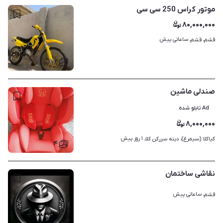
موتور کراس 250 سی سی
۸۰,۰۰۰,۰۰۰
ساعاتی پیش
قشم، قشم، 
۲
صندلی ماشین
Ad تابلو شده
۸,۰۰۰,۰۰۰
۱ روز پیش
کیاکلا (سیمرغ)، دینه سررکن کلا، 
۴
نقاشی ساختمان
ساعاتی پیش
قشم، 