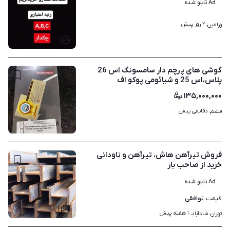
Ad تابلو شده
۲ روز پیش
ورامین، 
۱
گوشی های پرچم دار سامسونگ اس 26
پلاس،اس 25 و شیائومی پوکو اف
۱۳۵,۰۰۰,۰۰۰
دقایقی پیش
قشم، 
۸
فروش تیرآهن هاش، تیرآهن و ناودانی
خرید از صاحب بار
Ad تابلو شده
توافقی
قیمت
۱
۱ هفته پیش
تهران، شادآباد، 