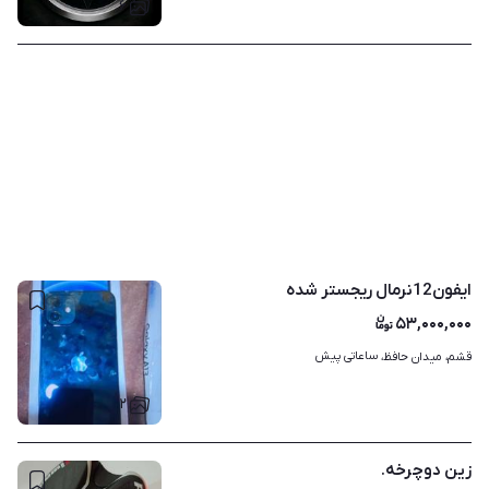
۶
ایفون12نرمال ریجستر شده
۵۳,۰۰۰,۰۰۰
ساعاتی پیش
قشم، میدان حافظ، 
۲
زین دوچرخه.