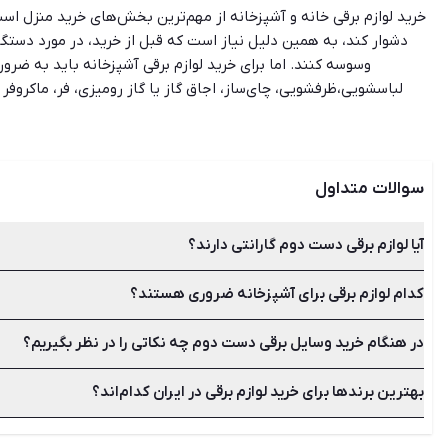
خرید لوازم برقی خانه و آشپزخانه از مهم‌ترین بخش‌های خرید منزل اس
دشوار کند، به همین دلیل نیاز است که قبل از خرید، در مورد دستگاه
وسوسه کنند. اما برای خرید لوازم برقی آشپزخانه باید به ضرور
لباسشویی،ظرفشویی، چای‌ساز، اجاق گاز یا گاز رومیزی، فر، ماکروف
آشپزخانه که مدام استفاده می‌شوند و معمولا بدون گارانتی هستند، ر
امکان، به مدت مشخصی محصول را تست کنید تا از سالم‌بودن آن مطم
می‌سازد. تفاوتی ندارد که شما به دنبال خرید یک لباسشویی دست دوم 
سوالات متداول
آیا لوازم برقی دست دوم گارانتی دارند؟
کدام لوازم برقی برای آشپزخانه ضروری هستند؟
معمولا اگر مدت زمان زیادی از خرید آن کالا گذشته باشد گارانتی ن
تست کنید تا از سالم‌بودن آن مطمئن شوید.
در هنگام خرید وسایل برقی دست دوم چه نکاتی را در نظر بگیریم؟
وسایل برقی دنیای متنوعی دارند که شاید در نگاه اول شما را برای خر
ضروری‌ترین وسایل برقی برای آشپزخانه می‌توان به یخچال، فریزر، لبا
بهترین برندها برای خرید لوازم برقی در ایران کدام‌اند؟
بررسی هر نوع از وسایل برقی دست دوم در هنگام خرید با یکدیگر متف
ریسک‌های زیادی دارد اما با رعایت این نکات می‌توانید آن را به حدا
بوش، سامسونگ، ال‌جی، تفال، دوو، امرسان، پارس خزر، اسنوا، هیمالی