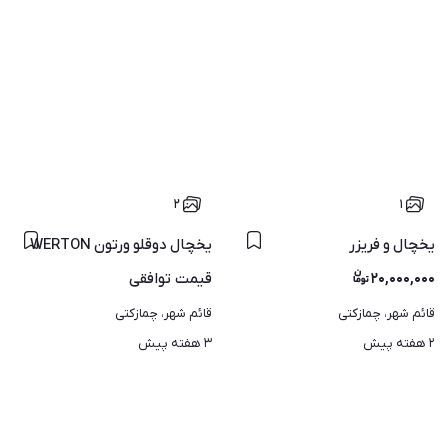
ده
۲
۱
یخچال و فریزر
یخچال دوقلو ورتون WERTON
۲۰,۰۰۰,۰۰۰
قیمت
توافقی
قائم شهر، چمازکتی
قائم شهر، چمازکتی
۲ هفته پیش
۳ هفته پیش