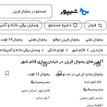
فیلتر
ذخیره جستجو
وسایل برقی خانه و آشپز
یخچال نفتی
یخچال فریزر دوقلو
یخچال هتلی
یخچال 14 فوت
مازندران
قائم شهر
لوازم خانگی
وسایل برقی خانه و آشپزخانه
آگهی های یخچال فریزر در خیابان ساری قائم شهر
۲
۴
یخچال 12 فوت
یخچال ساید ال جی در حد نو،فوق العاده نو.سالمه سالم
Ad تابلو شده
۱۰,۰۰۰,۰۰۰
۹۰,۰۰۰,۰۰۰
قائم شهر، خیابان ساری
۲ روز پیش
بابلسر، کوی چمران
۱ هفته پیش