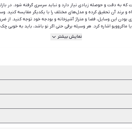
ت که به دقت و حوصله زیادی نیاز دارد و نباید سرسری گرفته شود. در بازا
 و برند آن تحقیق کرده و مدل‌های مختلف را با یکدیگر مقایسه کنید. وسای
ی بودن این وسایل، فضا و متراژ آشپزخانه و بودجه خود توجه کنید. از ضرو
ر یا ماکروویو اشاره کرد. هر وسیله برقی حتی اگر نو باشد، باید به خوبی
عایت این نکته بسیار اهمیت بیشتری دارد. اما شما می‌توانید به عنوان خ
نمایش بیشتر
ئن شوید. سایت و اپلیکیشن شیپور در محیطی کاملا امن، دسترسی مستقیم
هستید یا یک ماکروفر ارزان، در شیپور می‌توانید جدیدترین آگهی‌های وسا
را انتخاب کنید و در سریع‌ترین زمان، بدون واسطه بخرید.
دارد. اما شما می‌توانید به عنوان خریدار لوازم برقی خانه دست دوم از 
ید وسوسه کنند. اما برای خرید لوازم برقی آشپزخانه باید به ضروری بودن ا
سشویی،ظرفشویی، چای‌ساز، اجاق گاز یا گاز رومیزی، فر، ماکروفر یا ماکرووی
اوت است اما به طور کلی باید برچسب انرژی، سالم بودن بدنه و میزان سرو
قل برسانید.
ا و جی‌پلاس از محبوب‌ترین برندها در ایران هستند که می‌توانید آگهی‌ها