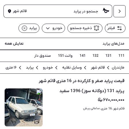
قائم شهر
۱
فیلتر
ذخیره جستجو
خودرو
پراید
مدل‌های پراید
نمایش همه
111
131
132
141
وانت 151
صندوق دار
مازندران
قائم شهر
وسایل نقلیه
خودرو
پراید
۱۶ متری
قیمت پراید صفر و کارکرده در 16 متری قائم شهر
پراید 131 (دوگانه سوز) 1396 سفید
۶۷۰,۰۰۰,۰۰۰
ساعاتی پیش
قائم شهر، 16 متری، 
۶