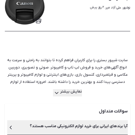
۲ روز پیش
نوشهر، علی آباد میر، 
۲
سایت شیپور بستری را برای کاربران فراهم کرده تا بتوانند به راحتی و سرعت به
انواع آگهی‌های خرید و فروش لپ تاپ و کامپیوتر، صوتی و تصویری، دوربین
عکاسی و فیلمبرداری، کنسول بازی، بازی‌های اینترنتی و لوازم کامپیوتر و پرینتر
دسترسی پیدا کنند و بهترین خرید را داشته باشند. امروزه استفاده از لوازم
الکترونیکی دست دوم بیش از پیش شده است و اولین دلیلی که هر کسی به
نمایش بیشتر
سراغ آن‌ها می‌رود، قیمت است. مطمئنا قیمت یک لپ تاپ دست دوم یا یک
تلویزیون دست دوم نسبت به اجناس نو پایین‌تر است. اگر شما برای مدت
سوالات متداول
کوتاهی قصد استفاده از وسیله‌ای را دارید، یا مورد خاصی با کارکرد کم و ظاهری
مناسب در شیپور پیدا کرده‌اید، بی‌شک خرید دست دوم و کارکرده آن منطقی‌تر
است. علاوه بر هزینه مواردی هم‌چون جلوگیری از یکنواختی و دلزدگی، کمک به
آیا برندهای ایرانی برای خرید لوازم الکترونیکی مناسب هستند؟
محیط زیست و دسترسی به کیفیت‌های بهتر هر محصول از مهم‌ترین مزایای