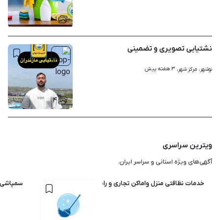
۱
نشتیابی تصویری و تضمینی
۳ هفته پیش
نوشهر، مرکز شهر، 
۴
ویترین سراسری
آگهی‌های ویژه استانی و سراسر ایران.
خدمات نظافتی منزل واماکن تجاری و راه پله...*پاک اندیشان*
سمپاشی 100٪تضمینی ساس،کک،سوسک ریز،موریانه ،کنه و