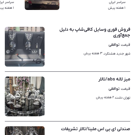
سراسر ایران
سراسر ایرا
۳
۱ هفته پیش
۱ هفته پیش
فروش فوری وسایل کافی‌شاپ به دلیل
جمع‌آوری
توافقی
قیمت
۳ هفته پیش
شهر جدید هشتگرد، 
۸
میز لاله abs/تالار
توافقی
قیمت
۲ هفته پیش
تهران دشت، 
۱
صندلی ای بی اس ملینا/تالار تشریفات