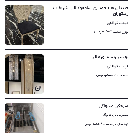
صندلی absحصیری سامفو/تالار تشریفات
رستوران
توافقی
قیمت
۴ هفته پیش
تهران دشت، 
۱
لوستر ریسه ای/تالار
توافقی
قیمت
ساعاتی پیش
سعید آباد، 
۱
سرخکن مسواکی
۸۰,۰۰۰,۰۰۰
۴ هفته پیش
کوهسار، خرمدشت، 