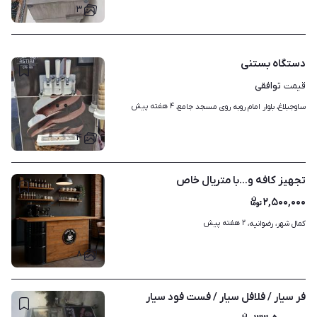
۳
دستگاه بستنی
توافقی
قیمت
۴ هفته پیش
ساوجبلاغ، بلوار امام روبه روی مسجد جامع، 
۴
تجهیز کافه و...با متریال خاص
۲,۵۰۰,۰۰۰
۲ هفته پیش
کمال شهر، رضوانیه، 
۸
فر سیار / فلافل سیار / فست فود سیار