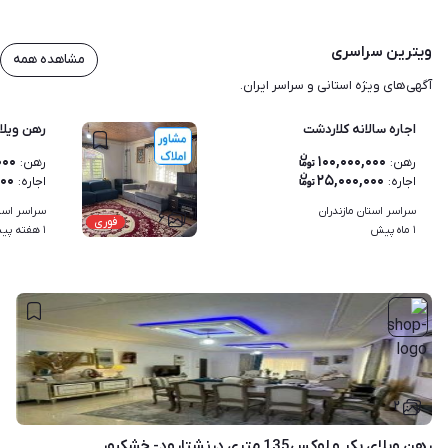
ویترین سراسری
مشاهده همه
آگهی‌های ویژه استانی و سراسر ایران.
اجاره سالانه کلاردشت
رهن ویلا 
۰۰۰
۱۰۰,۰۰۰,۰۰۰
رهن
:
رهن
:
۰۰
۲۵,۰۰۰,۰۰۰
اجاره
:
اجاره
:
سراسر استان مازندران
سراسر استا
۶
فوری
۱ ماه پیش
۱ هفته پیش
۲
رهن ویلای بکر و لوکس135 متری درنشتارود- خشکبور