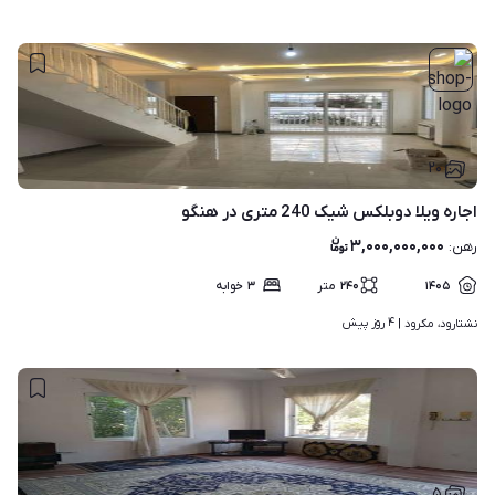
۲۰
اجاره ویلا دوبلکس شیک 240 متری در هنگو
۳,۰۰۰,۰۰۰,۰۰۰
رهن
:
۱۴۰۵
۲۴۰
متر
۳
خوابه
۴ روز پیش
نشتارود، مکرود | 
۵