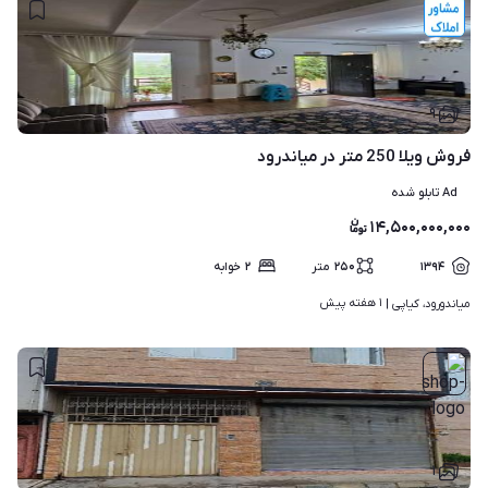
۹
فروش ویلا 250 متر در میاندرود
Ad تابلو شده
۱۴,۵۰۰,۰۰۰,۰۰۰
۱۳۹۴
۲۵۰
متر
۲
خوابه
۱ هفته پیش
میاندورود، کیاپی | 
۱