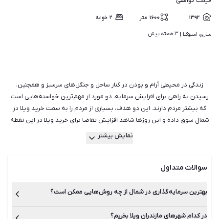
توافقی
قیمت
۱۳۹۲
۱۶۰۰
متر
۲
خوابه
۳ هفته پیش
ساری، اسبوکلا | 
زندگی در محیطی آرام و بودن در کنار ساحل و جنگل‌های سرسبز و همچنین،
رسیدن به راهی برای افزایش سرمایه، دو مورد از مهم‌ترین خواسته‌هایی است
که بیشتر مردم دارند. این دو هدف، بسیاری از مردم را به سمت
خرید ویلا در
شمال
سوق داده و این روزها شاهد افزایش تقاضا برای خرید ویلا در این نقطه
از ایران هستیم. مطمئنا خرید ویلا در شهرهای شمالی کشور، نمونه‌ای از یک
نمایش بیشتر
سرمایه‌گذاری موفق به‌شمار می‌آید؛ چرا که ویلا شمال طی چند سال گذشته رشد
قیمتی خوبی داشته، با خرید ویلا در شمال از سرمایه خود محافظت خواهید کرد،
سوالات متداول
قیمت خرید ویلا در شمال مناسب است، ارزش پول شما در آینده افزایش پیدا
خواهد کرد و در نهایت، می‌توانید با اجاره دادن ویلای خود به مسافران از آن
درآمد کسب کنید. اگر به دنبال خرید ویلا در شهرهای شمالی هستید و یا به‌طور
بهترین سرمایه‌گذاری در شمال از چه روش‌هایی ممکن است؟
خاص هدفتان خرید ویلا در مازندران است، در این صفحه لیستی کامل و به‌روز از
جدیدترین آگهی‌های فروش ویلا در شمال را پیدا خواهید کرد. شیپور با سال‌ها
در کدام شهرهای مازندران ویلا بخریم؟
خرید ویلا در شمال، خرید زمین و ساخت ویلا در شمال و راه‌اندازی