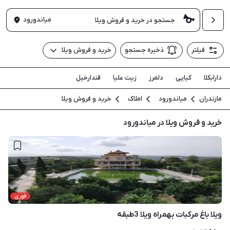
میاندورود
فیلتر
ذخیره جستجو
خرید و فروش ویلا
دارابکلا
کیاپی
دلمرز
زیت علیا
قندارخیل
مازندران
میاندورود
املاک
خرید و فروش ویلا
خرید و فروش ویلا در میاندورود
۷
فوری
ویلا باغ مرکبات بهمراه ویلا 3طبقه