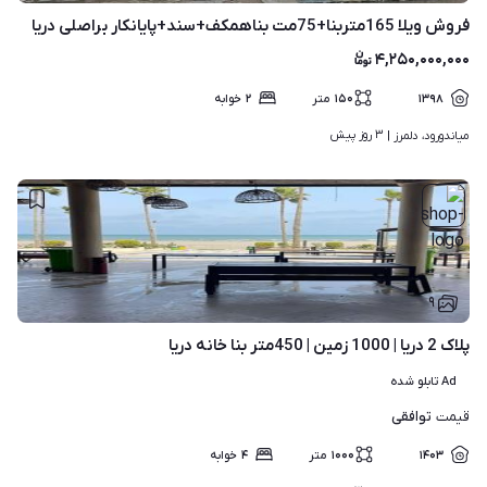
فروش ویلا 165متربنا+75مت بناهمکف+سند+پایانکار براصلی دریا
۴,۲۵۰,۰۰۰,۰۰۰
۱۳۹۸
۱۵۰
متر
۲
خوابه
۳ روز پیش
میاندورود، دلمرز | 
۹
پلاک 2 دریا | 1000 زمین | 450متر بنا خانه دریا
Ad تابلو شده
توافقی
قیمت
۱۴۰۳
۱۰۰۰
متر
۴
خوابه