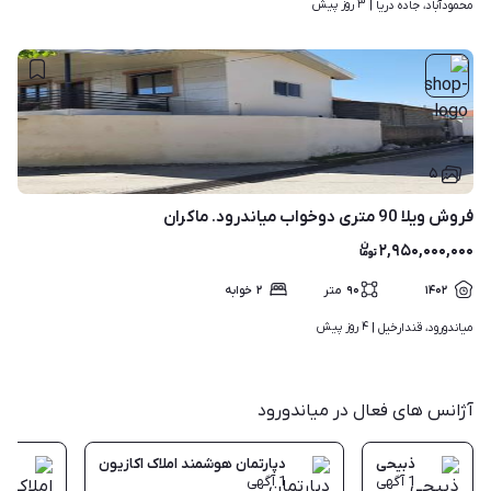
۳ روز پیش
محمودآباد، جاده دریا | 
۵
فروش ویلا 90 متری دوخواب میاندرود. ماکران
۲,۹۵۰,۰۰۰,۰۰۰
۱۴۰۲
۹۰
متر
۲
خوابه
۴ روز پیش
میاندورود، قندارخیل | 
آژانس های فعال در میاندورود
ذبیحی
دپارتمان هوشمند املاک اکازیون
ام
1
آگهی
1
آگهی
1