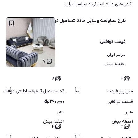
آگهی‌های ویژه استانی و سراسر ایران.
طرح معاوضه وسایل خانه شما مبل نهارخوری سرویس خواب
قیمت
توافقی
سراسر ایران
۷
۱ هفته پیش
۸
۳
مبل زیر قیمت
2دست مبل 9نفره سلطنتی موفت بخدا پول یدستشم نیست الان
قیمت
توافقی
۲۹۰,۰۰۰
ملایر
ملایر
۱ هفته پیش
۱ هفته پیش
۴
۳