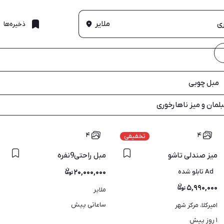
ملایر
ذخیره‌ها
مبل چوبی
لمان و میز ناهارخوری
۴
۴
تخفیفی
میز صندلی تاشو
مبل راحتی9نفره
Ad تابلو شده
۲۰,۰۰۰,۰۰۰
۵,۹۹۰,۰۰۰
ملایر
ساعاتی پیش
امیرکلا، مرکز شهر
۱ روز پیش