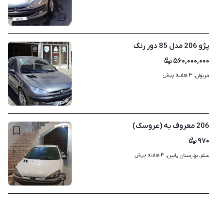
۵
پژو 206 مدل 85 دور رنگ
۵۶۰,۰۰۰,۰۰۰
۳ هفته پیش
مریوان، 
۸
206 معروف به (عروسک)
۹۷۰
۳ هفته پیش
سقز، بهارستان پایین، 
۲