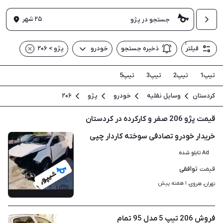
۲۵ شهر
۱
فیلتر
ذخیره جستجو
خودرو
پژو > ۲۰۶
تیپ1
تیپ2
تیپ3
تیپ5
کردستان
وسایل نقلیه
خودرو
پژو
۲۰۶
قیمت پژو 206 صفر و کارکرده در کردستان
خریدار خودرو تصادفی سوخته کاردار چپی
Ad تابلو شده
توافقی
قیمت
۱ هفته پیش
تهران، هروی، 
۱
فروش 206 تیپ 5 مدل 95 تمام