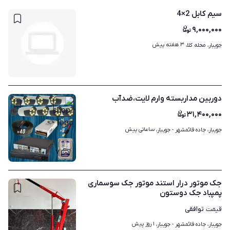
سیم کابل 2×4
۹,۰۰۰,۰۰۰
۳ هفته پیش
جویبار، محله کلا، 
دوربین مداربسته وارم لایت،ضدآب
۳۱,۴۰۰,۰۰۰
ساعاتی پیش
جویبار، جاده قائمشهر - جویبار، 
۷
جک موتور درار استند موتور جک سوسماری
پمپباد جک دوستون
توافقی
قیمت
۱ روز پیش
جویبار، جاده قائمشهر - جویبار، 