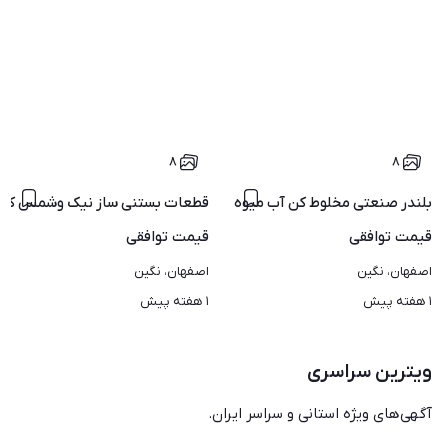
۸
۸
بلندر صنعتی مخلوط کن آب میوه گیری icnارسال سراسر ایران
قطعات بستنی ساز نیک وشمس کارپی
قیمت
توافقی
قیمت
توافقی
اصفهان، نگین
اصفهان، نگین
۱ هفته پیش
۱ هفته پیش
ویترین سراسری
آگهی‌های ویژه استانی و سراسر ایران.