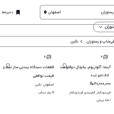
اصفهان
ذخیره‌ها
وران
ی‌شاپ و رستوران
نگین
۸
۶
دکی اسپرسو بستنی ساز ارسال
آبنما، آکواریوم، یخچال دوقلو صنعتی تلویزیون، میز و صندلی
قطعات دستگاه بستنی ساز نیک و شم
Ad تابلو شده
قیمت
توافقی
۲۰,۰۰۰,۰۰۰
اصفهان، نگین
۵ روز پیش
فریدونکنار، کمربندی فریدونکنار
۱ ماه پیش