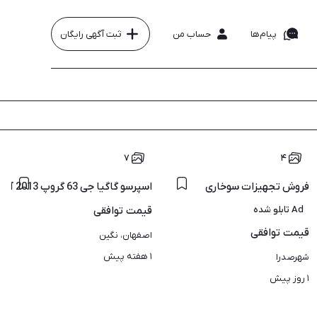
پیام‌ها
حساب من
ثبت آگهی رایگان
۷
۴
فروش تجهیزات سوخاری
س ایتالیایی ارسال سراسر ایران
اسپرسو گاگیا جی 63 گروپ 2013 آب زنجبیل گیری معراج سیلو قهوه
Ad تابلو شده
قیمت
توافقی
قیمت
توافقی
اصفهان، نگین
۱ هفته پیش
شهرصدرا
۱ روز پیش