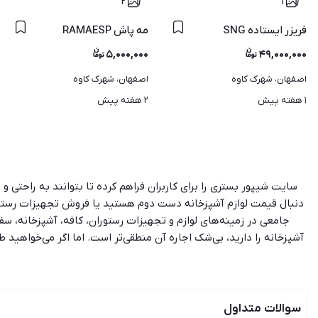
۲
۱
فریزر ایستاده SNG
مه پاش RAMAESP
۵,۰۰۰,۰۰۰
۴۹,۰۰۰,۰۰۰
اصفهان، شهرک کاوه
اصفهان، شهرک کاوه
۱ هفته پیش
۲ هفته پیش
سایت شیپور بستری را برای کاربران فراهم کرده تا بتوانند به راحتی و
دنبال قیمت لوازم آشپزخانه دست دوم هستید یا فروش تجهیزات رستوران
جامعی در زمینه‌های لوازم و تجهیزات رستوران، کافه، آشپزخانه، سفر
آشپزخانه را دارید، بی‌شک اجاره آن منطقی‌تر است. اما اگر می‌خواهید
فروش وسایل دست دوم و کارکرده نبوده و با جست‌وجو در میان آگهی‌ها 
رستوران، لازم است عوامل موثر در انتخاب درست تجهیزات را بدانید ت
مقایسه کرده و بر اساس آن انتخاب نهایی را انجام دهید. سایت و ا
سوالات متداول