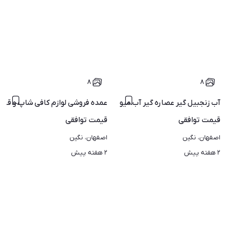
۸
۸
ژل ارسال سراسر ایران
آب زنجبیل گیر عصاره گیر آب میوه گیری یخ دربهشت بستنی ساز
عمده فروشی لوازم کافی شاپ و قهوه
قیمت
توافقی
قیمت
توافقی
اصفهان، نگین
اصفهان، نگین
۲ هفته پیش
۲ هفته پیش