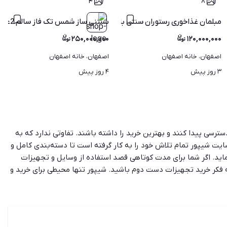
۴
۸
صوص کافه، رستوران و فست‌فود
مبلمان غذاخوری رستوران سنتی با میز چوبی
بستنی ساز شمس تک فاز سالم 2عدد
۲۵۰,۰۰۰,۰۰۰
۱۲۰,۰۰۰,۰۰۰
اصفهان، خانه اصفهان
اصفهان، خانه اصفهان
۳ روز پیش
۴ روز پیش
سترسی پیدا کنند و بهترین خرید را داشته باشند. تفاوتی ندارد که به
یت شیپور تمام تلاش خود را به کار گرفته است تا دسته‌بندی کامل و
 نماید. اگر شما برای مدت کوتاهی قصد استفاده از وسایل و تجهیزات
 به فکر خرید تجهیزات دست دوم باشید. شیپور تنها محیطی برای خرید و
به تنوع تجهیزات رستوران و هزینه بر بودن این مرحله از راه اندازی
 امکان را فراهم می‌کند که قیمت محصولات و برندهای مختلف را باهم
ت خرید و فروش انواع لوازم اداری نو و دسته دوم فراهم می‌سازد.