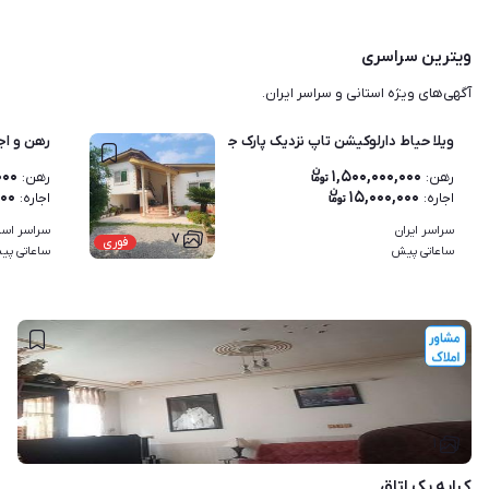
ویترین سراسری
آگهی‌های ویژه استانی و سراسر ایران.
ویلا حیاط دارلوکیشن تاپ نزدیک پارک جنگلی نور ودریا اب گرم
رهن و اجاره 70 متری 
۰۰۰
۱,۵۰۰,۰۰۰,۰۰۰
رهن
:
رهن
:
۰۰۰
۱۵,۰۰۰,۰۰۰
اجاره
:
اجاره
:
سراسر ایران
سراسر است
۷
فوری
ساعاتی پیش
ساعاتی پی
۱
کرایه یک اتاق