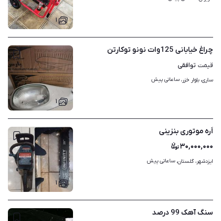
۱
چراغ خیابانی 125وات نونو توکارتن
توافقی
قیمت
ساعاتی پیش
ساری، بلوار خزر، 
۱
اَره موتوری بنزینی
۳۰,۰۰۰,۰۰۰
ساعاتی پیش
ایزدشهر، گلستان، 
۱
سنگ آهک 99 درصد