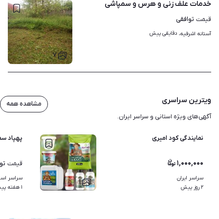
خدمات علف زنی و هرس و سمپاشی
توافقی
قیمت
دقایقی پیش
آستانه اشرفیه، 
۷
ویترین سراسری
مشاهده همه
آگهی‌های ویژه استانی و سراسر ایران.
نمایندگی کود امیری
پهپاد سم
۱,۰۰۰,۰۰۰
تو
قیمت
سراسر ایران
سراسر استا
۱
۲ روز پیش
۱ هفته پیش