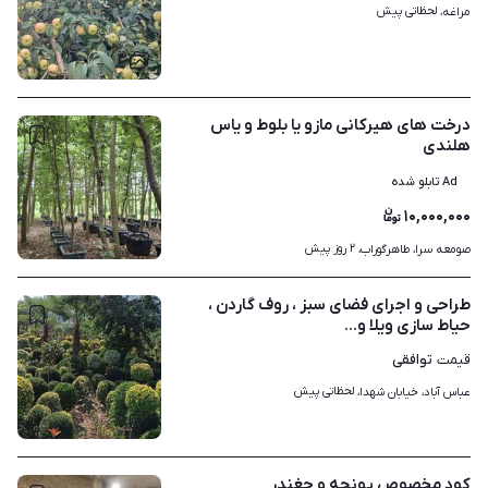
لحظاتی پیش
مراغه، 
۳
درخت های هیرکانی مازو یا بلوط و یاس
هلندی
Ad تابلو شده
۱۰,۰۰۰,۰۰۰
۶
۲ روز پیش
صومعه سرا، طاهرگوراب، 
طراحی و اجرای فضای سبز ، روف گاردن ،
حیاط سازی ویلا و...
توافقی
قیمت
لحظاتی پیش
عباس آباد، خیابان شهدا، 
۵
کود مخصوص یونجه و چغندر