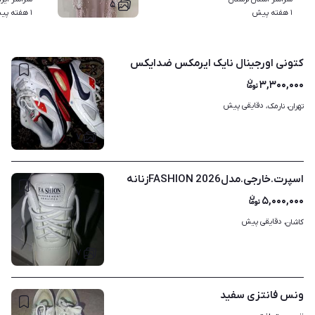
۵
۱ هفته پیش
۱ هفته پیش
کتونی اورجینال نایک ایرمکس ضدایکس
۳,۳۰۰,۰۰۰
دقایقی پیش
تهران، نارمک، 
۷
اسپرت.خارجی.مدل2026 FASHIONزنانه
۵,۰۰۰,۰۰۰
دقایقی پیش
کاشان، 
۷
ونس فانتزی سفید