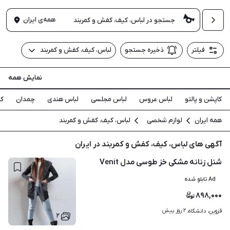
همه‌ی ایران
فیلتر
ذخیره جستجو
لباس، کیف، کفش و کمربند
نمایش همه
کاپشن و پالتو
لباس عروس
لباس مجلسی
لباس هندی
چمدان
ک
همه ایران
لوازم شخصی
لباس، کیف، کفش و کمربند
آگهی های لباس، کیف، کفش و کمربند در ایران
شنل زنانه مشکی خز طوسی مدل Venit
Ad تابلو شده
۸۹۸,۰۰۰
۲ روز پیش
قزوین، دانشگاه، 
۲