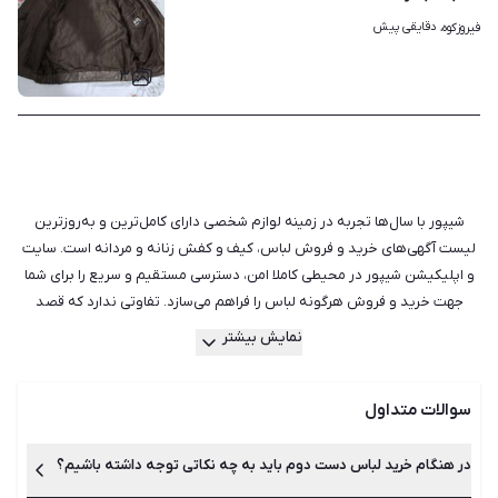
دقایقی پیش
فیروزکوه، 
۳
شیپور با سال‌ها تجربه در زمینه لوازم شخصی دارای کامل‌ترین و به‌روزترین
لیست آگهی‌های خرید و فروش لباس، کیف و کفش زنانه و مردانه است. سایت
و اپلیکیشن شیپور در محیطی کاملا امن، دسترسی مستقیم و سریع را برای شما
جهت خرید و فروش هرگونه لباس را فراهم می‌سازد. تفاوتی ندارد که قصد
فروش یک لباس دست دوم زنانه را دارید یا لباس شب زنانه، شیپور این امکان را
نمایش بیشتر
برای فروشندگان فراهم کرده است تا با ثبت آگهی و درج امکانات وسایل و لوازم
خود، بدون هیچ‌گونه واسطه‌ای با خریدار ارتباط گرفته و معامله‌ای مطلوب را
سوالات متداول
انجام دهند. شما می‌توانید لباس شبی را که چندین بار پوشیده‌اید یا حتی اگر نو
است اما آن را دیگر نمی‌خواهید، در سایت شیپور به صورت کاملا رایگان آگهی
کنید تا در سریع‌ترین زمان و بدون صرف کوچک‌ترین هزینه‌ای فروخته شود.
در هنگام خرید لباس دست دوم باید به چه نکاتی توجه داشته باشیم؟
هم‌چنین خریداران نیز می‌توانند با بررسی و مقایسه دقیق بین هزاران آگهی