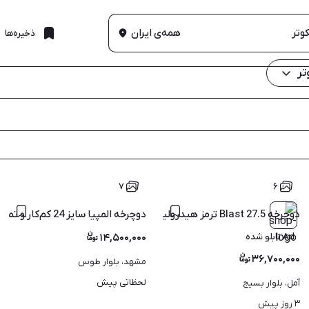
همه‌ی ایران
ذخیره‌ها
تر
۷
۶
دوچرخه 27.5 Blast ترمز هیدرولیک ست24 دنده مشابه نو
دوچرخه المپیا سایز 24 کم‌کار و تمیز
Ad تابلو شده
۱۴,۵۰۰,۰۰۰
۳۶,۷۰۰,۰۰۰
مشهد، بلوار طوس
لحظاتی پیش
آمل، بلوار بسیج
۳ روز پیش