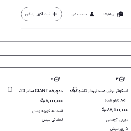
پیام‌ها
حساب من
ثبت آگهی رایگان
۵
۳
اسکوتر برقی صندلی‌دار تاشو کوگو سری E نسخه 10نهایی
دوچرخه GIANT سایز 20،
Ad تابلو شده
۸,۰۰۰,۰۰۰
۸۷,۵۰۰,۰۰۰
آشخانه، کوچه وسال
لحظاتی پیش
تهران، آرژانتین
۵ روز پیش