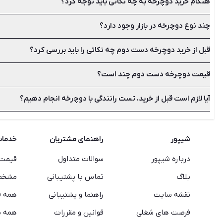
هنگام خرید دوچرخه به چه نکاتی باید توجه کرد؟
چند نوع دوچرخه در بازار وجود دارد؟
اولین نکته انتخاب نوع و مدل دوچرخه با توجه به نوع نیازتان است. 
قبل از خرید دوچرخه دست دوم چه نکاتی را باید بررسی کرد؟
دوچرخه دنیای وسیع و گسترده‌ای دارد که از انواع آن می‌توان به دو
قیمت دوچرخه دست دوم چند است؟
قبل از خرید دوچرخه دست دوم مشخص کنید که چه مدلی از دوچرخه مد
داشته باشید.
آیا لازم است قبل از خرید، تست رانندگی با دوچرخه انجام دهیم؟
سالم بودن، میزان کارکرد، سایز، مدل، برند و عدم تعویض قطعات در
به درستی تخمین بزنید.
بله حتما سوار آن شوید و مسافتی را طی کنید تا مطمئن شوید که س
شیپور
راهنمای مشتریان
خدما
درباره شیپور
سوالات متداول
قیمت 
بلاگ
تماس با پشتیبانی
مشخصا
نقشه سایت
راهنما و پشتیبانی
همه ف
فرصت های شغلی
قوانین و مقررات
همه م