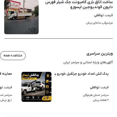
ساخت اتاق باری کامیونت جک شیلر فورس
دایون الوندیوجین ایسوزو
توافقی
قیمت
ساعاتی پیش
میاندوآب، 
۸
ویترین سراسری
مشاهده همه
آگهی‌های ویژه استانی و سراسر ایران.
یدک کش امداد خودرو جرثقیل خودرو بر
معاینه ف
توافقی
تو
قیمت
قیمت
سراسر استان هرمزگان
سراسر استا
۱
۲ هفته پیش
۱ روز پیش