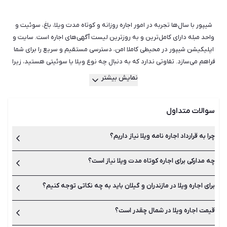
شیپور با سال‌ها تجربه در امور اجاره روزانه و کوتاه مدت ویلا، باغ، سوئیت و
واحد مبله دارای کامل‌ترین و به روزترین لیست آگهی‌های اجاره است. سایت و
اپلیکیشن شیپور در محیطی کاملا امن، دسترسی مستقیم و سریع را برای شما
فراهم می‌سازد. تفاوتی ندارد که به دنبال چه نوع ویلا یا سوئیتی هستید، زیرا
روزانه هزاران آگهی اجاره ویلا استخردار، کلبه جنگلی، ویلا ساحلی، اقامتگاه‌های
نمایش بیشتر
بومی، اجاره سوئیت و آپارتمان کوتاه مدت و روزانه ثبت و به‌روزرسانی می‌شوند.
شما نیز می‌توانید با جست‌وجو در میان این آگهی‌ها مناسب‌ترین و ارزان‌ترین
سوالات متداول
موارد را پیدا و اجاره کنید. هم‌چینین اگر قصد اجاره دادن ویلا، سوئیت، خانه یا
آپارتمان خود را به صورت روزانه دارید نیز می‌توانید با ثبت آگهی در املاک آنلاین
شیپور، در سریع‌ترین زمان ممکن آن را اجاره دهید.
چرا به قرارداد اجاره نامه ویلا نیاز داریم؟
چه مدارکی برای اجاره کوتاه مدت ویلا نیاز است؟
در اجاره نامه ویلا، تمام نکات قانونی و حقوقی اجاره ملک ذکر می‌شود
که به نفع مستاجر و صاحب ملک خواهد بود. تنظیم قرارداد اجاره نامه
همیشه از رخ دادن مشکلات احتمالی، جلوگیری می‌کند.
برای اجاره ویلا در مازندران و گیلان باید به چه نکاتی توجه کنیم؟
برای اجاره روزانه ویلا یا سوئیت، داشتن مدارک شناسایی مانند اصل
شناسنامه یا کارت ملی جهت احراز هویت کافی است.
قیمت اجاره ویلا در شمال چقدر است؟
قبل از اجاره ویلا باید به نکاتی مانند تنظیم قرارداد اجاره نامه معتبر،
انتخاب یکی از شهرهای مازندران برای اجاره ویلا و تعیین دقیق مبلغ