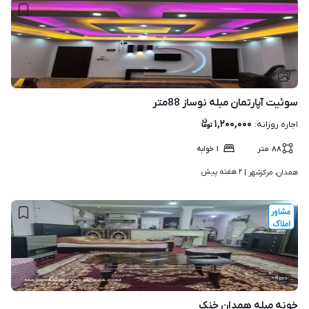
۴
سوئیت آپارتمان مبله نوساز 88متر
۱,۲۰۰,۰۰۰
اجاره روزانه
:
۸۸
متر
۱
خوابه
۲ هفته پیش
همدان، مرکزشهر | 
۵
خونه مبله همدان خنک