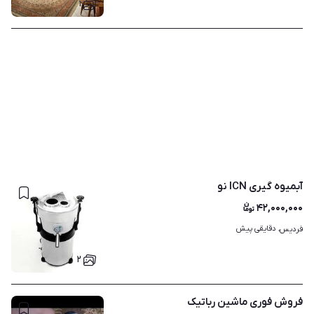
۱
آبمیوه گیری ICN نو
۴۲,۰۰۰,۰۰۰
دقایقی پیش
فردیس، 
۲
فروش فوری ماشین رباتیک