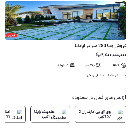
۶
فوری
فروش ویلا 280 متر در آپادانا
۶,۵۰۰,۰۰۰,۰۰۰
۱۴۰۴
۲۸۰
متر
۳
خوابه
ساعاتی پیش
چمستان، آپادانا | 
آژانس های فعال در محدوده
وی آی پی مازندران 2
هلدینگ رایکا
املاک و
57
آگهی
36
آگهی
33
آگه