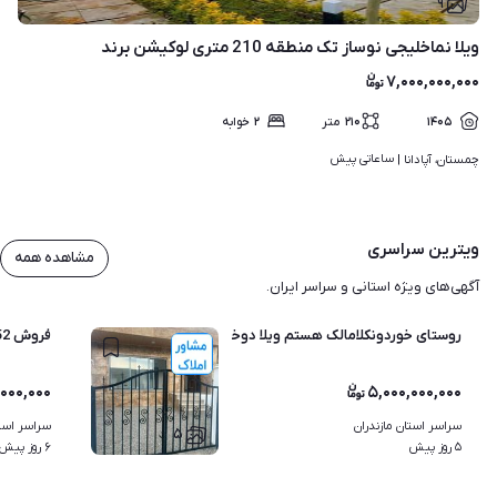
۹
ویلا نماخلیجی نوساز تک منطقه 210 متری لوکیشن برند
۷,۰۰۰,۰۰۰,۰۰۰
۱۴۰۵
۲۱۰
متر
۲
خوابه
ساعاتی پیش
چمستان، آپادانا | 
ویترین سراسری
مشاهده همه
آگهی‌های ویژه استانی و سراسر ایران.
روستای خوردونکلامالک هستم ویلا دوخواب نوساز پول نیاز گذاشتم
فروش 352 متر ویلا باغ
,۰۰۰,۰۰۰
۵,۰۰۰,۰۰۰,۰۰۰
سراسر استان مازندران
سراسر استا
۵
۵ روز پیش
۶ روز پیش