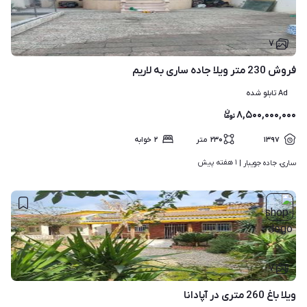
۷
فروش 230 متر ویلا جاده ساری به لاریم
Ad تابلو شده
۸,۵۰۰,۰۰۰,۰۰۰
۱۳۹۷
۲۳۰
متر
۲
خوابه
۱ هفته پیش
ساری، جاده جویبار | 
۷
ویلا باغ 260 متری در آپادانا