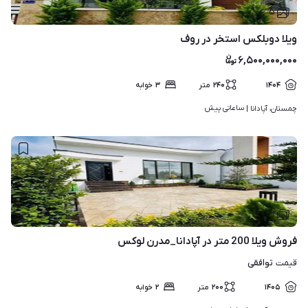
۵
ویلا دوبلکس استخر در روف
۶,۵۰۰,۰۰۰,۰۰۰
۱۴۰۴
۲۴۰
متر
۳
خوابه
ساعاتی پیش
چمستان، آپادانا | 
۱۱
فروش ویلا 200 متر در آپادانا_مدرن لوکس
توافقی
قیمت
۱۴۰۵
۲۰۰
متر
۲
خوابه