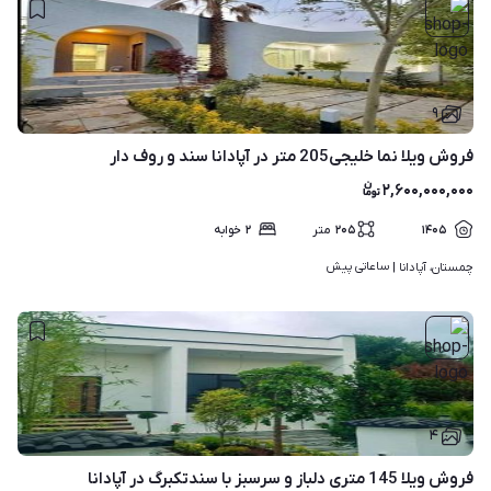
۹
فروش ویلا نما خلیجی205 متر در آپادانا سند و روف دار
۲,۶۰۰,۰۰۰,۰۰۰
۱۴۰۵
۲۰۵
متر
۲
خوابه
ساعاتی پیش
چمستان، آپادانا | 
۴
فروش ویلا 145 متری دلباز و سرسبز با سندتکبرگ در آپادانا