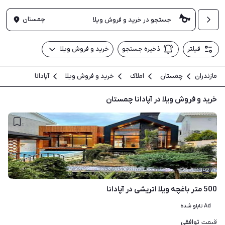
چمستان
فیلتر
ذخیره جستجو
خرید و فروش ویلا
مازندران
چمستان
املاک
خرید و فروش ویلا
آپادانا
خرید و فروش ویلا در آپادانا چمستان
۹
500 متر باغچه ویلا اتریشی در آپادانا
Ad تابلو شده
توافقی
قیمت