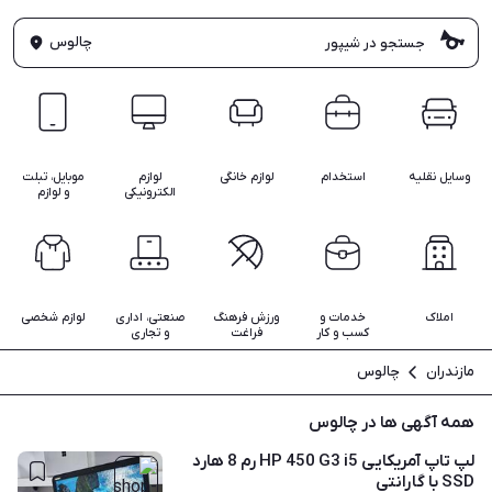
چالوس
وسایل نقلیه
استخدام
لوازم خانگی
لوازم
موبایل، تبلت
الکترونیکی
و لوازم
املاک
خدمات و
ورزش فرهنگ
صنعتی، اداری
لوازم شخصی
کسب و کار
فراغت
و تجاری
مازندران
چالوس
همه آگهی ها در چالوس
لپ تاپ آمریکایی HP 450 G3 i5 رم 8 هارد
SSD با گارانتی