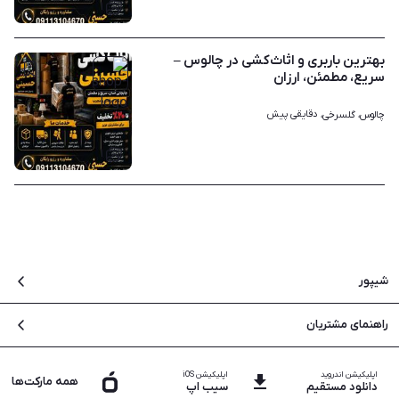
۱
بهترین باربری و اثاث‌کشی در چالوس –
سریع، مطمئن، ارزان
دقایقی پیش
چالوس، گلسرخی، 
۱
شیپور
درباره شیپور
راهنمای مشتریان
بلاگ
سوالات متداول
نقشه سایت
اپلیکیشن اندروید
اپلیکیشن iOS
تماس با پشتیبانی
همه مارکت‌ها
دانلود مستقیم
سیب اپ
فرصت های شغلی