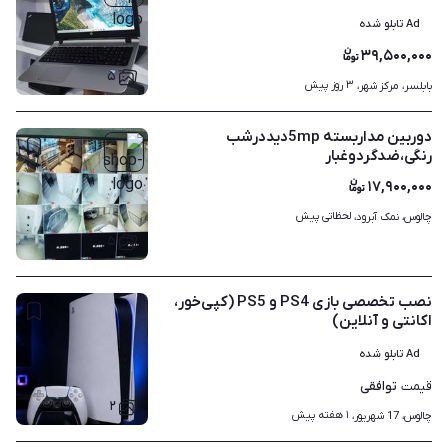
Ad تابلو شده
۳۹,۵۰۰,۰۰۰
۵
۳ روز پیش
بابلسر، مرکز شهر، 
دوربین مداربسته 5mpدیددرشب
رنگی،ضدگردوغبار
۱۷,۹۰۰,۰۰۰
لحظاتی پیش
چالوس، نمک آبرود، 
۵
نصب تخصصی بازی PS4 و PS5 (کپی‌خور،
اکانتی و آنلاین)
Ad تابلو شده
توافقی
قیمت
۲
۱ هفته پیش
چالوس، 17 شهریور، 