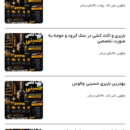
دقایقی پیش
چالوس، تجن کلا - زوات، 
۱
باربری و اثاث کشی در نمک آبرود و حومه به
صورت تخصصی
دقایقی پیش
چالوس، 
۱
بهترین باربری حسینی چالوس
دقایقی پیش
چالوس، اکبر آباد، 
۱