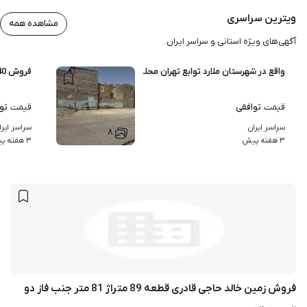
ویترین سراسری
مشاهده همه
آگهی‌های ویژه استانی و سراسر ایران.
واقع در شهرستان ملارد توابع تهران محله کرد آباد
فروش 440 متر زمین در سنگچال بهترین لوکیشن
توافقی
تو
قیمت
قیمت
سراسر ایران
سراسر ایرا
۸
۳ هفته پیش
۳ هفته پیش
فروش زمین خالد حاجی قادری قطعه 89 متراژ 81 متر جنب فاز دو