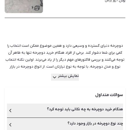
۱ روز پیش
بوکان، 
۶
دوچرخه دنیای گسترده و وسیعی دارد و همین موضوع ممکن است انتخاب را
کمی برای شما دشوار کند. برخی از افراد هنگام خرید دوچرخه تنها به ظاهر آن
توجه می‌کنند و بررسی فاکتورهای مهم دیگر را از یاد می‌برند. اولین نکته انتخاب
نوع و مدل دوچرخه، با توجه به نوع نیازتان است. از انواع دوچرخه در بازار
می‌توان به دوچرخه کوهستان، جاده‌ای، هیبریدی، تور و گردشی، دنده ثابت و
نمایش بیشتر
کروز اشاره کرد. در ادامه مواردی مانند وزن دوچرخه، اندازه و سایز، قطعات،
سیستم ترمز، مدل دسته‌ها، نوع تایر و دنده را به دقت بررسی کنید. در نهایت از
سوالات متداول
فروشنده در مورد گارانتی و شرایط آن سوال بپرسید. البته اگر برای صرفه‌جویی در
هزینه‌ها یا خرید برندهای بهتر به دنبال دوچرخه دست دوم هستید، احتمالا
باید گارانتی را فراموش کنید. زیرا اگر مدت زمان زیادی از خرید آن گذشته باشد
هنگام خرید دوچرخه به چه نکاتی باید توجه کرد؟
گارانتی ندارد. اما شما می‌توانید به عنوان خریدار وسایل دست دوم از فروشنده
تقاضا کنید که در صورت امکان، به مدت مشخصی محصول را تست کنید تا از
چند نوع دوچرخه در بازار وجود دارد؟
اولین نکته انتخاب نوع و مدل دوچرخه با توجه به نوع نیازتان است.
در ادامه مواردی مانند وزن دوچرخه، اندازه و سایز، قطعات، سیستم
سالم‌بودن آن مطمئن شوید. سایت شیپور بستری را برای کاربران فراهم کرده تا