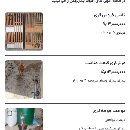
در ادامه آگهی های
اطراف بندرترکمن
را می بینید
قفس خروس لاری
۳,۰۰۰,۰۰۰
۵ روز پیش
کردکوی، 
۲
مرغ لاری قیمت مناسب
۱۳,۰۰۰,۰۰۰
۳ روز پیش
بندرگز، بندرگز روستای سرمحله، 
۳
دو عدد جوجه لاری
توافقی
قیمت
۲ هفته پیش
بندرگز، دشتکلاته غربی، 