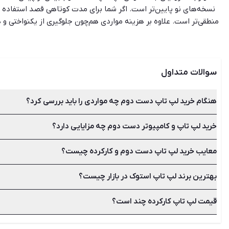
نسخه‌های نو پایین‌تر است. اگر شما برای مدت کوتاهی قصد استفاده از
منطقی‌تر است. علاوه بر هزینه مواردی هم‌چون جلوگیری از یکنواختی 
خرید وسایل دست دوم الکترونیکی باید نکات زیادی را در نظر داشته باشی
داشته باشد. البته شیپور تنه
سوالات متداول
هنگام خرید لپ تاپ دست دوم چه مواردی را باید بررسی کرد؟
خرید لپ تاپ و کامپیوتر دست دوم چه مزایایی دارد؟
بررسی کیفیت بدنه، نمایشگر، پورت‌ها و اتصالات، صفحه کلید، باتر
معایب خرید لپ تاپ دست دوم و کارکرده چیست؟
کاهش هزینه‌ها و قیمت ارزان‌تر، جلوگیری از یکنواختی و دلزدگی،
بهترین برند لپ تاپ استوک در بازار چیست؟
استهلاک بالا، خراب‌شدن زودهنگام این وسایل، ظاهر کهنه، نداشتن 
قیمت لپ تاپ کارکرده چند است؟
انتخاب برند برای خرید بهترین لپ تاپ دست دوم مسئله مهمی نیست ز
بهترین برندها می‌توان به سونی، ایسوس، اچ پی، اپل، دل و ایسر اشا
بهتر است قیمت نو کالای مورد نظر خود را بدانید تا قادر باشید به 