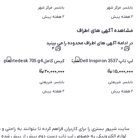
بابلسر، مرکز شهر
بابلسر، مرکز شهر
۲ هفته پیش
۲ هفته پیش
مشاهده آگهی های اطراف
در ادامه آگهی های
اطراف محدوده
را می بینید
۴
۷
لپ تاپ Dell lnspiron 3537 شیک و سالم باگرافیک مجزا
کیس کامل hp elitedesk 705 g4
۲۰,۰۰۰,۰۰۰
۱۵,۰۰۰,۰۰۰
بابلسر، شریعتی
بابلسر، شریعتی
۲ هفته پیش
۲ هفته پیش
سایت شیپور بستری را برای کاربران فراهم کرده تا بتوانند به راحتی 
لوازم الکترونیکی به خصوص لپ تاپ دست دوم بیش از پیش شده اس