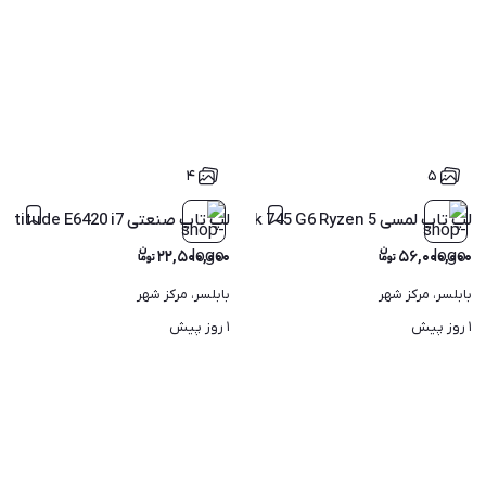
۴
۵
لپ تاپ لمسی HP EliteBook 745 G6 Ryzen 5 رم 8 SSD با گارانتی
لپ تاپ صنعتی Dell Latitude E6420 i7 هارد 500 با گارانتی
۲۲,۵۰۰,۰۰۰
۵۶,۰۰۰,۰۰۰
بابلسر، مرکز شهر
بابلسر، مرکز شهر
۱ روز پیش
۱ روز پیش