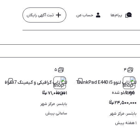
پیام‌ها
حساب من
ثبت آگهی رایگان
۵
۴
لپ تاپ لنوو ThinkPad E440 i5 هارد 500 با گارانتی
لپ تاپ گرافیکی و گیمینگ i7 گرافیک4 باگارانتی
Ad تابلو شده
۷۱,۰۰۰,۰۰۱
۲۴,۵۰۰,۰۰۰
بابلسر، مرکز شهر
ساعاتی پیش
بابلسر، مرکز شهر
۱ هفته پیش