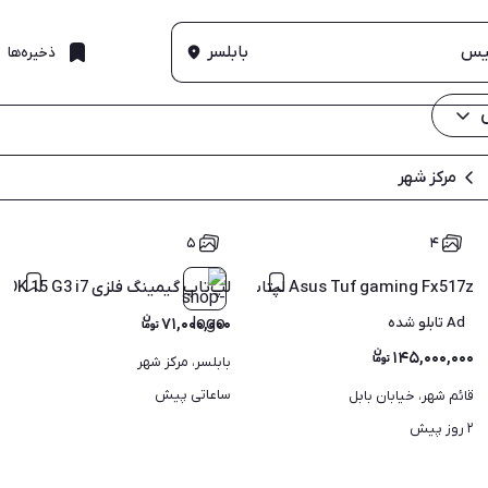
بابلسر
ذخیره‌ها
مرکز شهر
۵
۴
Asus Tuf gaming Fx517z لپتاپ گیمینگ درحد
لپ‌تاپ گیمینگ فلزی HP ZBOOK 15 G3 i7 رم 16 گرید ++A
Ad تابلو شده
۷۱,۰۰۰,۰۰۰
۱۴۵,۰۰۰,۰۰۰
بابلسر، مرکز شهر
ساعاتی پیش
قائم شهر، خیابان بابل
۲ روز پیش