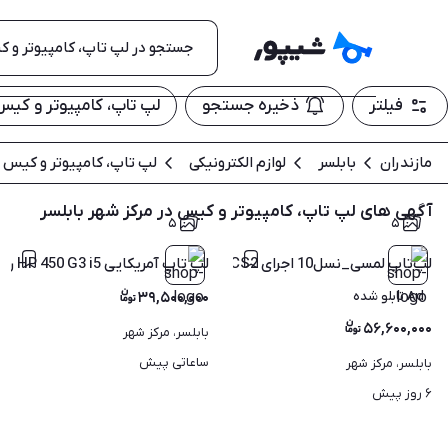
فیلتر
ذخیره جستجو
لپ تاپ، کامپیوتر و کیس
مازندران
بابلسر
لوازم الکترونیکی
لپ تاپ، کامپیوتر و کیس
آگهی های لپ تاپ، کامپیوتر و کیس در مرکز شهر بابلسر
۵
۵
لپ‌تاپ لمسی_نسل10 اجرای GTA V، pes، CS2 و بازی‌های آنلاین
لپ تاپ آمریکایی HP 450 G3 i5 رم 8 هارد SSD با گارانتی
Ad تابلو شده
۳۹,۵۰۰,۰۰۰
۵۶,۶۰۰,۰۰۰
بابلسر، مرکز شهر
ساعاتی پیش
بابلسر، مرکز شهر
۶ روز پیش