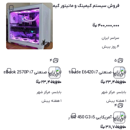
فروش سیستم گیمینگ و مانیتور گیمینگ مناسب استریم
۴۰۰,۰۰۰,۰۰۰
سراسر ایران
۵
۴ روز پیش
۴
۵
لپ تاپ صنعتی Dell Latitude E6420 i7 هارد 500 با گارانتی
لپ تاپ صنعتی HP EliteBook 2570P i7 چهار هسته‌ای با گارانتی
۲۳,۴۰۰,۰۰۰
۲۳,۴۰۰,۰۰۰
بابلسر، مرکز شهر
بابلسر، مرکز شهر
۱ هفته پیش
۱ هفته پیش
۴
لپ تاپ آمریکایی HP 450 G3 i5 رم 8 هارد SSD با گارانتی
۳۸,۷۰۰,۰۰۰