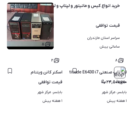
خرید انواع کیس و مانیتور و لپتاپ و لوازم الکترونیکی خراب
قیمت
توافقی
سراسر استان مازندران
۵
ساعاتی پیش
۲
۸
لپ تاپ صنعتی Dell Latitude E6430 i7 هارد 500 با گارانتی
اسکنر کانن ویتنام
۲۴,۵۰۰,۰۰۰
قیمت
توافقی
بابلسر، مرکز شهر
بابلسر، مرکز شهر
۱ هفته پیش
۱ هفته پیش