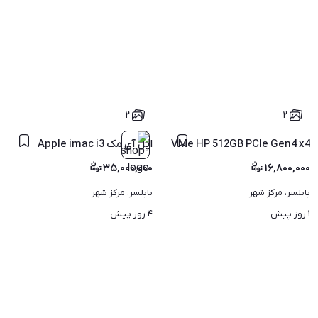
۲
۲
SSD NVMe HP 512GB PCIe Gen4 x4 (ساخت مالزی)
اپل آی مک Apple imac i3
۳۵,۰۰۰,۰۰۰
۱۶,۸۰۰,۰۰۰
بابلسر، مرکز شهر
بابلسر، مرکز شهر
۱ روز پیش
۴ روز پیش