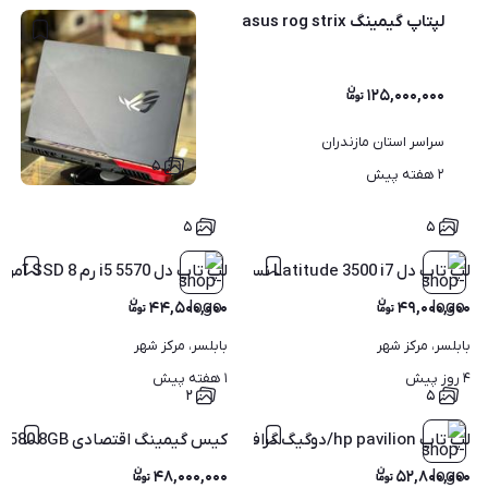
لپتاپ گیمینگ asus rog strix
۱۲۵,۰۰۰,۰۰۰
سراسر استان مازندران
۵
۲ هفته پیش
۵
۵
لپ تاپ دل Latitude 3500 i7 نسل 8 رم 8 گرافیک 2 با گارانتی
لپ تاپ دل 5570 i5 رم 8 SSD آمریکایی با گارانتی
۴۴,۵۰۰,۰۰۰
۴۹,۰۰۰,۰۰۰
بابلسر، مرکز شهر
بابلسر، مرکز شهر
۴ روز پیش
۱ هفته پیش
۲
۵
لپ تاپ hp pavilion/دوگیگ گرافیک/مهندسی/طراحی جذاب/هارد ssd
کیس گیمینگ اقتصادی Core i3-8100 + RX 580 8GB
۴۸,۰۰۰,۰۰۰
۵۲,۸۰۰,۰۰۰