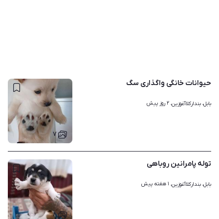
حیوانات خانگی واگذاری سگ
۲ روز پیش
بابل، بندارکلاآغوزین، 
۷
توله پامرانین روباهی
۱ هفته پیش
بابل، بندارکلاآغوزین، 
۸